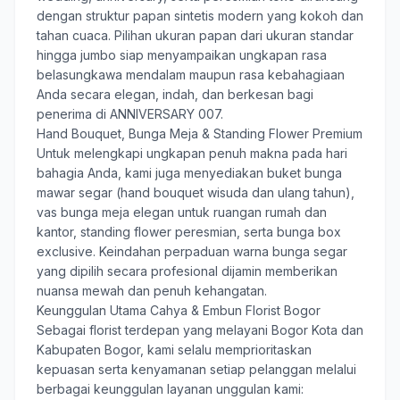
dengan struktur papan sintetis modern yang kokoh dan
tahan cuaca. Pilihan ukuran papan dari ukuran standar
hingga jumbo siap menyampaikan ungkapan rasa
belasungkawa mendalam maupun rasa kebahagiaan
Anda secara elegan, indah, dan berkesan bagi
penerima di ANNIVERSARY 007.
Hand Bouquet, Bunga Meja & Standing Flower Premium
Untuk melengkapi ungkapan penuh makna pada hari
bahagia Anda, kami juga menyediakan buket bunga
mawar segar (hand bouquet wisuda dan ulang tahun),
vas bunga meja elegan untuk ruangan rumah dan
kantor, standing flower peresmian, serta bunga box
exclusive. Keindahan perpaduan warna bunga segar
yang dipilih secara profesional dijamin memberikan
nuansa mewah dan penuh kehangatan.
Keunggulan Utama Cahya & Embun Florist Bogor
Sebagai florist terdepan yang melayani Bogor Kota dan
Kabupaten Bogor, kami selalu memprioritaskan
kepuasan serta kenyamanan setiap pelanggan melalui
berbagai keunggulan layanan unggulan kami: