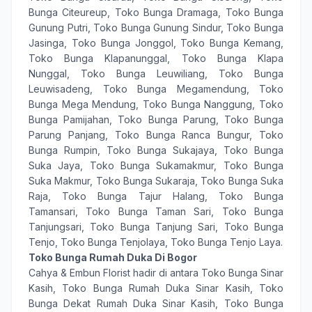
Bunga Citeureup
,
Toko Bunga Dramaga
,
Toko Bunga
Gunung Putri
,
Toko Bunga Gunung Sindur
,
Toko Bunga
Jasinga
,
Toko Bunga Jonggol
,
Toko Bunga Kemang
,
Toko Bunga Klapanunggal
,
Toko Bunga Klapa
Nunggal
,
Toko Bunga Leuwiliang
,
Toko Bunga
Leuwisadeng
,
Toko Bunga Megamendung
,
Toko
Bunga Mega Mendung
,
Toko Bunga Nanggung
,
Toko
Bunga Pamijahan
,
Toko Bunga Parung
,
Toko Bunga
Parung Panjang
,
Toko Bunga Ranca Bungur
,
Toko
Bunga Rumpin
,
Toko Bunga Sukajaya
,
Toko Bunga
Suka Jaya
,
Toko Bunga Sukamakmur
,
Toko Bunga
Suka Makmur
,
Toko Bunga Sukaraja
,
Toko Bunga Suka
Raja
,
Toko Bunga Tajur Halang
,
Toko Bunga
Tamansari
,
Toko Bunga Taman Sari
,
Toko Bunga
Tanjungsari
,
Toko Bunga Tanjung Sari
,
Toko Bunga
Tenjo
,
Toko Bunga Tenjolaya
,
Toko Bunga Tenjo Laya
.
Toko Bunga Rumah Duka Di Bogor
Cahya & Embun Florist
hadir di antara
Toko Bunga Sinar
Kasih
,
Toko Bunga Rumah Duka Sinar Kasih
,
Toko
Bunga Dekat Rumah Duka Sinar Kasih
,
Toko Bunga