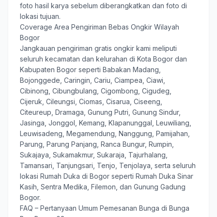
foto hasil karya sebelum diberangkatkan dan foto di
lokasi tujuan.
Coverage Area Pengiriman Bebas Ongkir Wilayah
Bogor
Jangkauan pengiriman gratis ongkir kami meliputi
seluruh kecamatan dan kelurahan di Kota Bogor dan
Kabupaten Bogor seperti Babakan Madang,
Bojonggede, Caringin, Cariu, Ciampea, Ciawi,
Cibinong, Cibungbulang, Cigombong, Cigudeg,
Cijeruk, Cileungsi, Ciomas, Cisarua, Ciseeng,
Citeureup, Dramaga, Gunung Putri, Gunung Sindur,
Jasinga, Jonggol, Kemang, Klapanunggal, Leuwiliang,
Leuwisadeng, Megamendung, Nanggung, Pamijahan,
Parung, Parung Panjang, Ranca Bungur, Rumpin,
Sukajaya, Sukamakmur, Sukaraja, Tajurhalang,
Tamansari, Tanjungsari, Tenjo, Tenjolaya, serta seluruh
lokasi Rumah Duka di Bogor seperti Rumah Duka Sinar
Kasih, Sentra Medika, Filemon, dan Gunung Gadung
Bogor.
FAQ – Pertanyaan Umum Pemesanan Bunga di Bunga