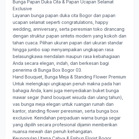
Bunga Papan Duka Cita & Papan Ucapan Selamat
Exclusive
Layanan
bunga papan duka cita Bogor
dan papan
ucapan selamat seperti congratulations, happy
wedding, anniversary, serta peresmian toko dirancang
dengan struktur papan sintetis modern yang kokoh dan
tahan cuaca. Pilihan ukuran papan dari ukuran standar
hingga jumbo siap menyampaikan ungkapan rasa
belasungkawa mendalam maupun rasa kebahagiaan
Anda secara elegan, indah, dan berkesan bagi
penerima di Bunga Box Bogor 03.
Hand Bouquet, Bunga Meja & Standing Flower Premium
Untuk melengkapi ungkapan penuh makna pada hari
bahagia Anda, kami juga menyediakan buket bunga
mawar segar (hand bouquet wisuda dan ulang tahun),
vas bunga meja elegan untuk ruangan rumah dan
kantor, standing flower peresmian, serta bunga box
exclusive. Keindahan perpaduan warna bunga segar
yang dipilih secara profesional dijamin memberikan
nuansa mewah dan penuh kehangatan.
Keunggulan Utama Cahya & Embun Florist Bogor