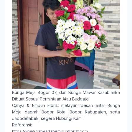
Bunga Meja Bogor 0
7, dari Bunga Mawar Kasablanka
Dibuat Sesuai Permintaan Atau Budgate.
Cahya & Embun Florist
melayani pesan antar
Bunga
Meja
daerah
Bogor Kota
,
Bogor Kabupaten
, serta
Jabodetabek, segera Hubungi Kami!
Referensi:
https://www.cahyadanembunflorist.com,