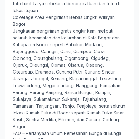
foto hasil karya sebelum diberangkatkan dan foto di
lokasi tujuan.
Coverage Area Pengiriman Bebas Ongkir Wilayah
Bogor
Jangkauan pengiriman gratis ongkir kami meliputi
seluruh kecamatan dan kelurahan di Kota Bogor dan
Kabupaten Bogor seperti Babakan Madang,
Bojonggede, Caringin, Cariu, Ciampea, Ciawi,
Cibinong, Cibungbulang, Cigombong, Cigudeg,
Cijeruk, Cileungsi, Ciomas, Cisarua, Ciseeng,
Citeureup, Dramaga, Gunung Putri, Gunung Sindur,
Jasinga, Jonggol, Kemang, Klapanunggal, Leuwiliang,
Leuwisadeng, Megamendung, Nanggung, Pamijahan,
Parung, Parung Panjang, Ranca Bungur, Rumpin,
Sukajaya, Sukamakmur, Sukaraja, Tajurhalang,
Tamansari, Tanjungsari, Tenjo, Tenjolaya, serta seluruh
lokasi Rumah Duka di Bogor seperti Rumah Duka Sinar
Kasih, Sentra Medika, Filemon, dan Gunung Gadung
Bogor.
FAQ – Pertanyaan Umum Pemesanan Bunga di Bunga