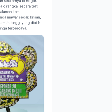
ah sekitarnya di Bogor.
 dirangkai secara teliti
galaman kami
ga mawar segar, krisan,
rmutu tinggi yang dipilih
unga terpercaya.