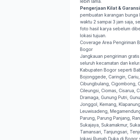
lebih lama.
Pengerjaan Kilat & Garansi 
pembuatan karangan bunga
waktu 2 sampai 3 jam saja, s
foto hasil karya sebelum dib
lokasi tujuan.
Coverage Area Pengiriman B
Bogor
Jangkauan pengiriman gratis 
seluruh kecamatan dan kelur
Kabupaten Bogor seperti B
Bojonggede, Caringin, Cariu,
Cibungbulang, Cigombong, C
Cileungsi, Ciomas, Cisarua, 
Dramaga, Gunung Putri, Gunu
Jonggol, Kemang, Klapanungg
Leuwisadeng, Megamendung,
Parung, Parung Panjang, Ran
Sukajaya, Sukamakmur, Sukar
Tamansari, Tanjungsari, Tenjo
lokasi Rumah Duka di Bogor 