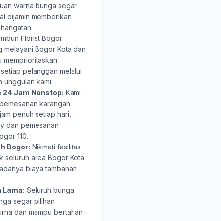
duan warna bunga segar
nal dijamin memberikan
hangatan.
mbun Florist Bogor
ng melayani Bogor Kota dan
u memprioritaskan
setiap pelanggan melalui
n unggulan kami:
e 24 Jam Nonstop:
Kami
n pemesanan karangan
am penuh setiap hari,
ay dan pemesanan
gor 110.
uh Bogor:
Nikmati fasilitas
k seluruh area Bogor Kota
 adanya biaya tambahan
n Lama:
Seluruh bunga
nga segar pilihan
urna dan mampu bertahan