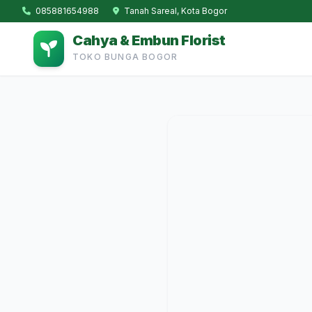
085881654988
Tanah Sareal, Kota Bogor
Cahya & Embun Florist
TOKO BUNGA BOGOR