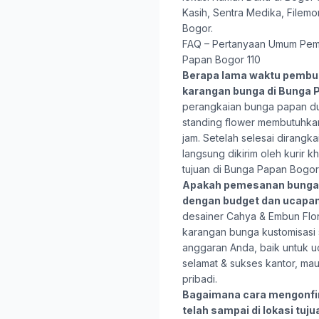
Kasih, Sentra Medika, File
Bogor.
FAQ – Pertanyaan Umum Pem
Papan Bogor 110
Berapa lama waktu pembu
karangan bunga di Bunga 
perangkaian bunga papan du
standing flower membutuhkan
jam. Setelah selesai dirangk
langsung dikirim oleh kurir 
tujuan di Bunga Papan Bogor
Apakah pemesanan bunga 
dengan budget dan ucapa
desainer Cahya & Embun Flo
karangan bunga kustomisasi
anggaran Anda, baik untuk u
selamat & sukses kantor, ma
pribadi.
Bagaimana cara mengonfi
telah sampai di lokasi tuj