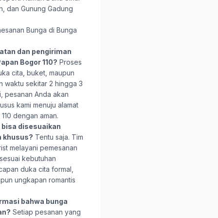
mon, dan Gunung Gadung
esanan Bunga di Bunga
atan dan pengiriman
Papan Bogor 110?
Proses
ka cita, buket, maupun
 waktu sekitar 2 hingga 3
ai, pesanan Anda akan
khusus kami menuju alamat
 110 dengan aman.
bisa disesuaikan
n khusus?
Tentu saja. Tim
rist melayani pemesanan
 sesuai kebutuhan
capan duka cita formal,
upun ungkapan romantis
rmasi bahwa bunga
uan?
Setiap pesanan yang