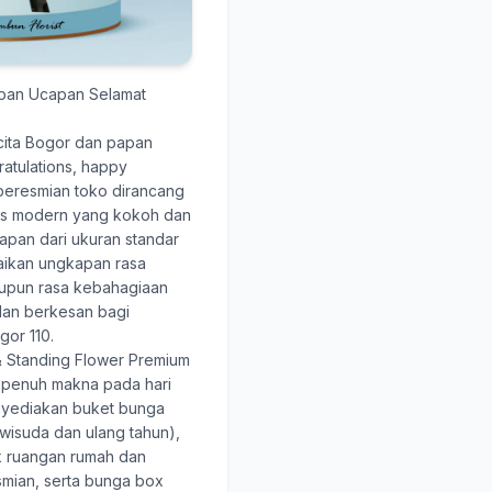
apan Ucapan Selamat
ita Bogor
dan papan
atulations, happy
 peresmian toko dirancang
tis modern yang kokoh dan
papan dari ukuran standar
aikan ungkapan rasa
pun rasa kebahagiaan
dan berkesan bagi
or 110.
 Standing Flower Premium
 penuh makna pada hari
nyediakan buket bunga
wisuda dan ulang tahun),
k ruangan rumah dan
smian, serta bunga box