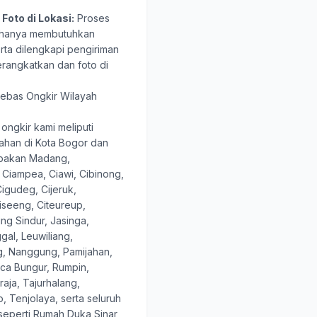
Foto di Lokasi:
Proses
 hanya membutuhkan
erta dilengkapi pengiriman
erangkatkan dan foto di
ebas Ongkir Wilayah
ongkir kami meliputi
ahan di Kota Bogor dan
abakan Madang,
 Ciampea, Ciawi, Cibinong,
igudeg, Cijeruk,
Ciseeng, Citeureup,
ng Sindur, Jasinga,
al, Leuwiliang,
 Nanggung, Pamijahan,
ca Bungur, Rumpin,
aja, Tajurhalang,
, Tenjolaya, serta seluruh
seperti Rumah Duka Sinar