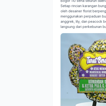
Bogor 110 serta seluruh daer
Setiap rincian karangan bunga
oleh desainer florist berpen
menggunakan perpaduan bun
anggrek, lily, dan peacock be
langsung dari perkebunan b