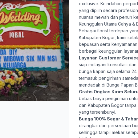
exclusive. Keindahan perpa
yang dipilih secara profesio
nuansa mewah dan penuh ke
Keunggulan Utama Cahya & E
Sebagai florist terdepan ya
Kabupaten Bogor, kami selal
kepuasan serta kenyamanan 
berbagai keunggulan layana
Layanan Customer Servic
siap melayani konsultasi da
bunga kapan saja selama 24 j
termasuk pengiriman samed
mendadak di Bunga Papan Bo
Gratis Ongkos Kirim Selur
bebas biaya pengiriman untu
dan Kabupaten Bogor tanpa
yang tersembunyi.
Bunga 100% Segar & Taha
dirangkai dari persediaan bu
sehingga tampil mekar semp