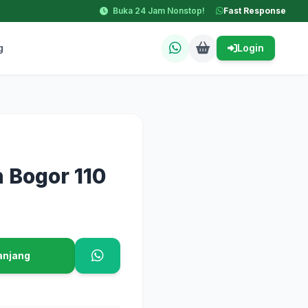
Buka 24 Jam Nonstop!
Fast Response
g
Login
 Bogor 110
anjang