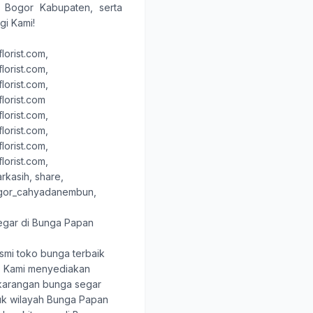
,
Bogor Kabupaten
, serta
i Kami!
orist.com,
orist.com,
orist.com,
lorist.com
orist.com,
orist.com,
orist.com,
orist.com,
rkasih, share
,
ogor_cahyadanembun,
egar di Bunga Papan
smi toko bunga terbaik
. Kami menyediakan
karangan bunga segar
tuk wilayah Bunga Papan