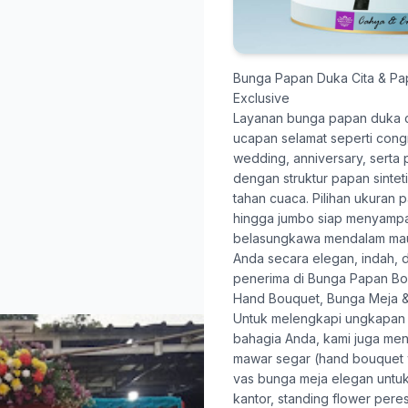
Bunga Papan Duka Cita & P
Exclusive
Layanan
bunga papan duka c
ucapan selamat seperti congr
wedding, anniversary, serta
dengan struktur papan sinte
tahan cuaca. Pilihan ukuran 
hingga jumbo siap menyamp
belasungkawa mendalam mau
Anda secara elegan, indah, 
penerima di Bunga Papan Bog
Hand Bouquet, Bunga Meja &
Untuk melengkapi ungkapan
bahagia Anda, kami juga me
mawar segar (hand bouquet 
vas bunga meja elegan untu
kantor, standing flower pere