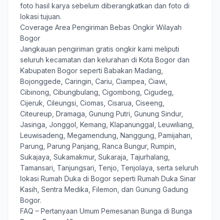
foto hasil karya sebelum diberangkatkan dan foto di
lokasi tujuan.
Coverage Area Pengiriman Bebas Ongkir Wilayah
Bogor
Jangkauan pengiriman gratis ongkir kami meliputi
seluruh kecamatan dan kelurahan di Kota Bogor dan
Kabupaten Bogor seperti Babakan Madang,
Bojonggede, Caringin, Cariu, Ciampea, Ciawi,
Cibinong, Cibungbulang, Cigombong, Cigudeg,
Cijeruk, Cileungsi, Ciomas, Cisarua, Ciseeng,
Citeureup, Dramaga, Gunung Putri, Gunung Sindur,
Jasinga, Jonggol, Kemang, Klapanunggal, Leuwiliang,
Leuwisadeng, Megamendung, Nanggung, Pamijahan,
Parung, Parung Panjang, Ranca Bungur, Rumpin,
Sukajaya, Sukamakmur, Sukaraja, Tajurhalang,
Tamansari, Tanjungsari, Tenjo, Tenjolaya, serta seluruh
lokasi Rumah Duka di Bogor seperti Rumah Duka Sinar
Kasih, Sentra Medika, Filemon, dan Gunung Gadung
Bogor.
FAQ – Pertanyaan Umum Pemesanan Bunga di Bunga