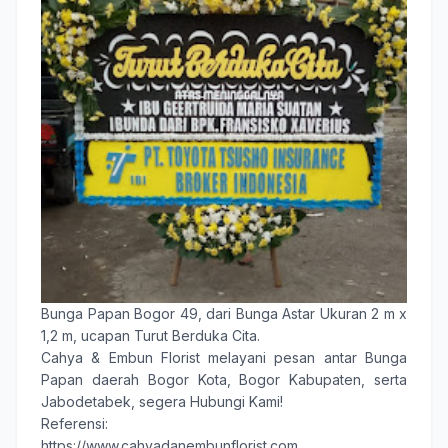
Bunga Papan Bogor 49
, dari Bunga Astar Ukuran 2 m x
1,2 m, ucapan Turut Berduka Cita.
Cahya & Embun Florist
melayani pesan antar
Bunga
Papan
daerah
Bogor Kota
,
Bogor Kabupaten
, serta
Jabodetabek, segera Hubungi Kami!
Referensi:
https://www.cahyadanembunflorist.com,