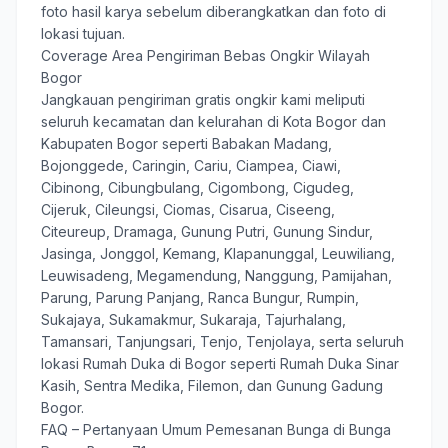
foto hasil karya sebelum diberangkatkan dan foto di
lokasi tujuan.
Coverage Area Pengiriman Bebas Ongkir Wilayah
Bogor
Jangkauan pengiriman gratis ongkir kami meliputi
seluruh kecamatan dan kelurahan di Kota Bogor dan
Kabupaten Bogor seperti Babakan Madang,
Bojonggede, Caringin, Cariu, Ciampea, Ciawi,
Cibinong, Cibungbulang, Cigombong, Cigudeg,
Cijeruk, Cileungsi, Ciomas, Cisarua, Ciseeng,
Citeureup, Dramaga, Gunung Putri, Gunung Sindur,
Jasinga, Jonggol, Kemang, Klapanunggal, Leuwiliang,
Leuwisadeng, Megamendung, Nanggung, Pamijahan,
Parung, Parung Panjang, Ranca Bungur, Rumpin,
Sukajaya, Sukamakmur, Sukaraja, Tajurhalang,
Tamansari, Tanjungsari, Tenjo, Tenjolaya, serta seluruh
lokasi Rumah Duka di Bogor seperti Rumah Duka Sinar
Kasih, Sentra Medika, Filemon, dan Gunung Gadung
Bogor.
FAQ – Pertanyaan Umum Pemesanan Bunga di Bunga