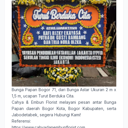
Bunga Papan Bogor 71
, dari Bunga Astar Ukuran 2 m x
1,5 m, ucapan Turut Berduka Cita.
Cahya & Embun Florist
melayani pesan antar
Bunga
Papan
daerah
Bogor Kota
,
Bogor Kabupaten
, serta
Jabodetabek, segera Hubungi Kami!
Referensi:
https://www.cahyadanembunflorist.com,