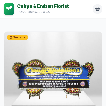
Cahya & Embun Florist
TOKO BUNGA BOGOR
Terlaris