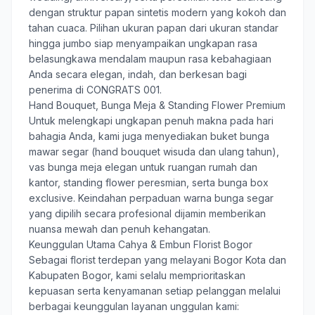
dengan struktur papan sintetis modern yang kokoh dan
tahan cuaca. Pilihan ukuran papan dari ukuran standar
hingga jumbo siap menyampaikan ungkapan rasa
belasungkawa mendalam maupun rasa kebahagiaan
Anda secara elegan, indah, dan berkesan bagi
penerima di CONGRATS 001.
Hand Bouquet, Bunga Meja & Standing Flower Premium
Untuk melengkapi ungkapan penuh makna pada hari
bahagia Anda, kami juga menyediakan buket bunga
mawar segar (hand bouquet wisuda dan ulang tahun),
vas bunga meja elegan untuk ruangan rumah dan
kantor, standing flower peresmian, serta bunga box
exclusive. Keindahan perpaduan warna bunga segar
yang dipilih secara profesional dijamin memberikan
nuansa mewah dan penuh kehangatan.
Keunggulan Utama Cahya & Embun Florist Bogor
Sebagai florist terdepan yang melayani Bogor Kota dan
Kabupaten Bogor, kami selalu memprioritaskan
kepuasan serta kenyamanan setiap pelanggan melalui
berbagai keunggulan layanan unggulan kami: