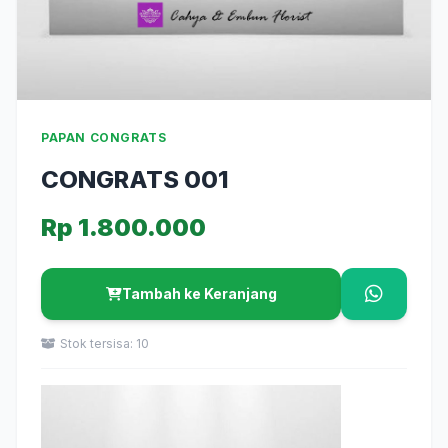
PAPAN CONGRATS
CONGRATS 001
Rp 1.800.000
Tambah ke Keranjang
Stok tersisa: 10