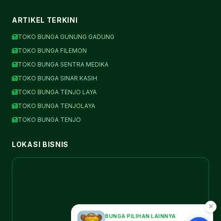
ARTIKEL TERKINI
TOKO BUNGA GUNUNG GADUNG
TOKO BUNGA FILEMON
TOKO BUNGA SENTRA MEDIKA
TOKO BUNGA SINAR KASIH
TOKO BUNGA TENJO LAYA
TOKO BUNGA TENJOLAYA
TOKO BUNGA TENJO
LOKASI BISNIS
BUNGA PILIHAN LAINNYA