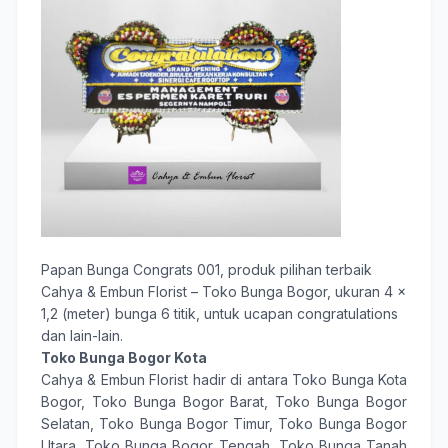
Papan Bunga Congrats 001, produk pilihan terbaik
Cahya & Embun Florist – Toko Bunga Bogor, ukuran 4 x
1,2 (meter) bunga 6 titik, untuk ucapan congratulations
dan lain-lain.
Toko Bunga Bogor Kota
Cahya & Embun Florist
hadir di antara
Toko Bunga Kota
Bogor
,
Toko Bunga Bogor Barat
,
Toko Bunga Bogor
Selatan
,
Toko Bunga Bogor Timur
,
Toko Bunga Bogor
Utara
,
Toko Bunga Bogor Tengah
,
Toko Bunga Tanah