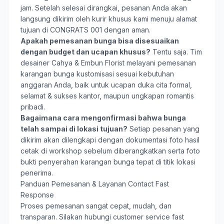
jam. Setelah selesai dirangkai, pesanan Anda akan
langsung dikirim oleh kurir khusus kami menuju alamat
tujuan di CONGRATS 001 dengan aman.
Apakah pemesanan bunga bisa disesuaikan
dengan budget dan ucapan khusus?
Tentu saja. Tim
desainer Cahya & Embun Florist melayani pemesanan
karangan bunga kustomisasi sesuai kebutuhan
anggaran Anda, baik untuk ucapan duka cita formal,
selamat & sukses kantor, maupun ungkapan romantis
pribadi.
Bagaimana cara mengonfirmasi bahwa bunga
telah sampai di lokasi tujuan?
Setiap pesanan yang
dikirim akan dilengkapi dengan dokumentasi foto hasil
cetak di workshop sebelum diberangkatkan serta foto
bukti penyerahan karangan bunga tepat di titik lokasi
penerima.
Panduan Pemesanan & Layanan Contact Fast
Response
Proses pemesanan sangat cepat, mudah, dan
transparan. Silakan hubungi customer service fast