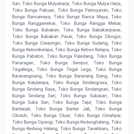
Sari
,
Toko Bunga Mulyaharja
,
Toko Bunga Mulya Harja
,
Toko Bunga Pakuan
,
Toko Bunga Pamoyanan
,
Toko
Bunga Rancamaya
,
Toko Bunga Ranca Maya
,
Toko
Bunga Ranggamekar
,
Toko Bunga Rangga Mekar
,
Toko Bunga Babakan
,
Toko Bunga Babakanpasar
,
Toko Bunga Babakan Pasar
,
Toko Bunga Cibogor
,
Toko Bunga Ciwaringin
,
Toko Bunga Gudang
,
Toko
Bunga Kebonkelapa
,
Toko Bunga Kebon Kelapa
,
Toko
Bunga Pabaton
,
Toko Bunga Paledang
,
Toko Bunga
Panaragan
,
Toko Bunga Sempur
,
Toko Bunga
Tegallega
,
Toko Bunga Tegal Lega
,
Toko Bunga
Baranangsiang
,
Toko Bunga Baranang Siang
,
Toko
Bunga Katulampa
,
Toko Bunga Sindangrasa
,
Toko
Bunga Sindang Rasa
,
Toko Bunga Sindangsari
,
Toko
Bunga Sindang Sari
,
Toko Bunga Sukasari
,
Toko
Bunga Suka Sari
,
Toko Bunga Tajur
,
Toko Bunga
Bantarjati
,
Toko Bunga Bantar Jati
,
Toko Bunga
Cibuluh
,
Toko Bunga Ciluar
,
Toko Bunga Cimahpar
,
Toko Bunga Ciparigi
,
Toko Bunga Kedunghalang
,
Toko
Bunga Kedung Halang
,
Toko Bunga Tanahbaru
,
Toko