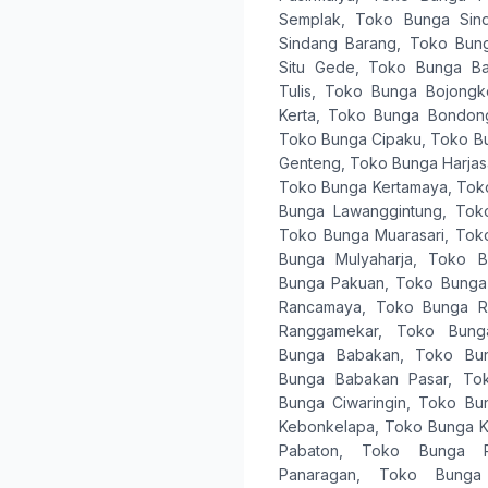
Semplak
,
Toko Bunga Sin
Sindang Barang
,
Toko Bung
Situ Gede
,
Toko Bunga Bat
Tulis
,
Toko Bunga Bojongke
Kerta
,
Toko Bunga Bondon
Toko Bunga Cipaku
,
Toko B
Genteng
,
Toko Bunga Harjas
Toko Bunga Kertamaya
,
Tok
Bunga Lawanggintung
,
Tok
Toko Bunga Muarasari
,
Tok
Bunga Mulyaharja
,
Toko B
Bunga Pakuan
,
Toko Bunga
Rancamaya
,
Toko Bunga R
Ranggamekar
,
Toko Bung
Bunga Babakan
,
Toko Bu
Bunga Babakan Pasar
,
To
Bunga Ciwaringin
,
Toko Bu
Kebonkelapa
,
Toko Bunga K
Pabaton
,
Toko Bunga P
Panaragan
,
Toko Bunga