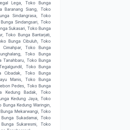
egal Lega
,
Toko Bunga
a Baranang Siang
,
Toko
unga Sindangrasa
,
Toko
Bunga Sindangsari
,
Toko
nga Sukasari
,
Toko Bunga
ur
,
Toko Bunga Bantarjati
,
oko Bunga Cibuluh
,
Toko
 Cimahpar
,
Toko Bunga
unghalang
,
Toko Bunga
a Tanahbaru
,
Toko Bunga
egalgundil
,
Toko Bunga
a Cibadak
,
Toko Bunga
ayu Manis
,
Toko Bunga
Kebon Pedes
,
Toko Bunga
a Kedung Badak
,
Toko
unga Kedung Jaya
,
Toko
o Bunga Kedung Waringin
,
 Bunga Mekarwangi
,
Toko
 Bunga Sukadamai
,
Toko
 Bunga Sukaresmi
,
Toko