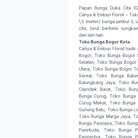
Papan Bunga Duka Cita 027
Cahya & Embun Florist – Tok
1,5 (meter) bunga jambul 3, 
cita, turut berbela sungk
dan lain-lain.
Toko Bunga Bogor Kota
Cahya & Embun Florist
hadir 
Bogor
,
Toko Bunga Bogor 
Selatan
,
Toko Bunga Bogor 
Utara
,
Toko Bunga Bogor T
Sareal
,
Toko Bunga Balun
Balungbang Jaya
,
Toko Bu
Cilendek Barat
,
Toko Bung
Bunga Curug
,
Toko Bunga 
Curug Mekar
,
Toko Bunga 
Gunung Batu
,
Toko Bunga Lo
Toko Bunga Marga Jaya
,
T
Bunga Pasirjaya
,
Toko Bunga
Pasirkuda
,
Toko Bunga P
Pasirmulya
,
Toko Bunga Pa