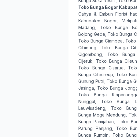
Bunga Suka Resmi
,
Toko Bun
Toko Bunga Bogor Kabupa
Cahya & Embun Florist
had
Kabupaten Bogor
, Melipu
Madang
,
Toko Bunga Bo
Bojong Gede
,
Toko Bunga Ca
Toko Bunga Ciampea
,
Toko
Cibinong
,
Toko Bunga Cib
Cigombong
,
Toko Bunga
Cijeruk
,
Toko Bunga Cileun
Toko Bunga Cisarua
,
Tok
Bunga Citeureup
,
Toko Bun
Gunung Putri
,
Toko Bunga G
Jasinga
,
Toko Bunga Jongg
Toko Bunga Klapanungga
Nunggal
,
Toko Bunga Le
Leuwisadeng
,
Toko Bung
Bunga Mega Mendung
,
Tok
Bunga Pamijahan
,
Toko Bu
Parung Panjang
,
Toko Bun
Bunga Rumpin
,
Toko Bung