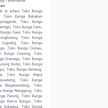
ga Tanahsareal
.
ten
ir di antara
Toko Bunga
ti
Toko Bunga Babakan
jonggede
,
Toko Bunga
ringin
,
Toko Bunga Cariu
,
 Bunga Ciawi
,
Toko Bunga
ungbulang
,
Toko Bunga
 Cigudeg
,
Toko Bunga
gsi
,
Toko Bunga Ciomas
,
o Bunga Ciseeng
,
Toko
ga Dramaga
,
Toko Bunga
unung Sindur
,
Toko Bunga
ol
,
Toko Bunga Kemang
,
l
,
Toko Bunga Klapa
uwiliang
,
Toko Bunga
a Megamendung
,
Toko
o Bunga Nanggung
,
Toko
nga Parung
,
Toko Bunga
ga Ranca Bungur
,
Toko
a Sukajaya
,
Toko Bunga