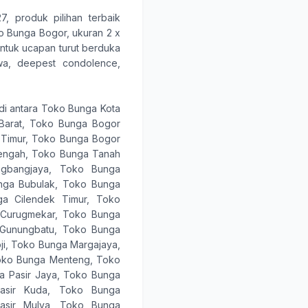
, produk pilihan terbaik
o Bunga Bogor, ukuran 2 x
untuk ucapan turut berduka
awa, deepest condolence,
di antara
Toko Bunga Kota
Barat
,
Toko Bunga Bogor
Timur
,
Toko Bunga Bogor
engah
,
Toko Bunga Tanah
gbangjaya
,
Toko Bunga
nga Bubulak
,
Toko Bunga
a Cilendek Timur
,
Toko
Curugmekar
,
Toko Bunga
Gunungbatu
,
Toko Bunga
ji
,
Toko Bunga Margajaya
,
oko Bunga Menteng
,
Toko
 Pasir Jaya
,
Toko Bunga
asir Kuda
,
Toko Bunga
sir Mulya
,
Toko Bunga