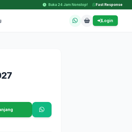
Buka 24 Jam Nonstop!
Fast Response
g
Login
027
anjang