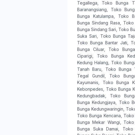
Tegallega
,
Toko Bunga T
Baranangsiang
,
Toko Bung
Bunga Katulampa
,
Toko B
Bunga Sindang Rasa
,
Toko 
Bunga Sindang Sari
,
Toko Bu
Suka Sari
,
Toko Bunga Taj
Toko Bunga Bantar Jati
,
T
Bunga Ciluar
,
Toko Bunga
Ciparigi
,
Toko Bunga Ked
Kedung Halang
,
Toko Bung
Tanah Baru
,
Toko Bunga T
Tegal Gundil
,
Toko Bung
Kayumanis
,
Toko Bunga K
Kebonpedes
,
Toko Bunga 
Kedungbadak
,
Toko Bung
Bunga Kedungjaya
,
Toko B
Bunga Kedungwaringin
,
Tok
Toko Bunga Kencana
,
Toko
Bunga Mekar Wangi
,
Toko
Bunga Suka Damai
,
Toko