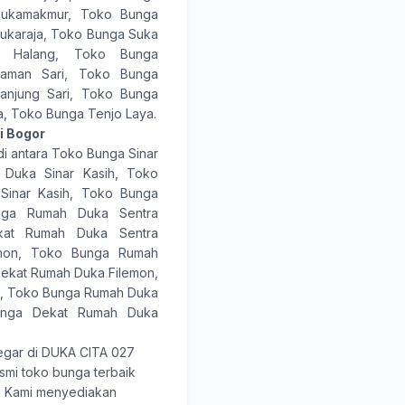
ukamakmur
,
Toko Bunga
ukaraja
,
Toko Bunga Suka
 Halang
,
Toko Bunga
aman Sari
,
Toko Bunga
njung Sari
,
Toko Bunga
a
,
Toko Bunga Tenjo Laya
.
i Bogor
di antara
Toko Bunga Sinar
Duka Sinar Kasih
,
Toko
inar Kasih
,
Toko Bunga
ga Rumah Duka Sentra
at Rumah Duka Sentra
mon
,
Toko Bunga Rumah
ekat Rumah Duka Filemon
,
,
Toko Bunga Rumah Duka
nga Dekat Rumah Duka
egar di DUKA CITA 027
smi toko bunga terbaik
. Kami menyediakan