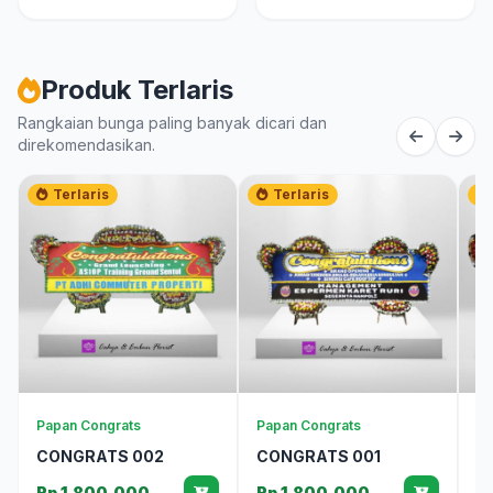
Produk Terlaris
Rangkaian bunga paling banyak dicari dan
direkomendasikan.
Terlaris
Terlaris
Papan Congrats
Papan Congrats
Pa
CONGRATS 002
CONGRATS 001
A
Rp 1.800.000
Rp 1.800.000
R