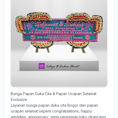
Bunga Papan Duka Cita & Papan Ucapan Selamat
Exclusive
Layanan
bunga papan duka cita Bogor
dan papan
ucapan selamat seperti congratulations, happy
wedding, anniversary, serta peresmian toko dirancang