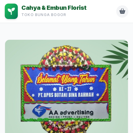
Cahya & Embun Florist
TOKO BUNGA BOGOR