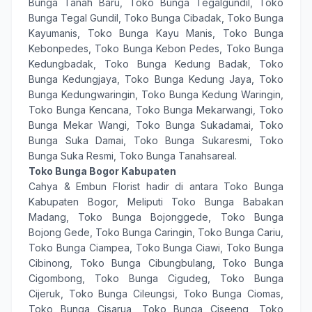
Bunga Tanah Baru
,
Toko Bunga Tegalgundil
,
Toko
Bunga Tegal Gundil
,
Toko Bunga Cibadak
,
Toko Bunga
Kayumanis
,
Toko Bunga Kayu Manis
,
Toko Bunga
Kebonpedes
,
Toko Bunga Kebon Pedes
,
Toko Bunga
Kedungbadak
,
Toko Bunga Kedung Badak
,
Toko
Bunga Kedungjaya
,
Toko Bunga Kedung Jaya
,
Toko
Bunga Kedungwaringin
,
Toko Bunga Kedung Waringin
,
Toko Bunga Kencana
,
Toko Bunga Mekarwangi
,
Toko
Bunga Mekar Wangi
,
Toko Bunga Sukadamai
,
Toko
Bunga Suka Damai
,
Toko Bunga Sukaresmi
,
Toko
Bunga Suka Resmi
,
Toko Bunga Tanahsareal
.
Toko Bunga Bogor Kabupaten
Cahya & Embun Florist
hadir di antara
Toko Bunga
Kabupaten Bogor
, Meliputi
Toko Bunga Babakan
Madang
,
Toko Bunga Bojonggede
,
Toko Bunga
Bojong Gede
,
Toko Bunga Caringin
,
Toko Bunga Cariu
,
Toko Bunga Ciampea
,
Toko Bunga Ciawi
,
Toko Bunga
Cibinong
,
Toko Bunga Cibungbulang
,
Toko Bunga
Cigombong
,
Toko Bunga Cigudeg
,
Toko Bunga
Cijeruk
,
Toko Bunga Cileungsi
,
Toko Bunga Ciomas
,
Toko Bunga Cisarua
,
Toko Bunga Ciseeng
,
Toko