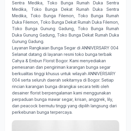
Sentra Medika
,
Toko Bunga Rumah Duka Sentra
Medika
,
Toko Bunga Dekat Rumah Duka Sentra
Medika
,
Toko Bunga Filemon
,
Toko Bunga Rumah
Duka Filemon
,
Toko Bunga Dekat Rumah Duka Filemon
,
Toko Bunga Gunung Gadung
,
Toko Bunga Rumah
Duka Gunung Gadung
,
Toko Bunga Dekat Rumah Duka
Gunung Gadung
.
Layanan Rangkaian Bunga Segar di ANNIVERSARY 004
Selamat datang di layanan resmi toko bunga terbaik
Cahya & Embun Florist Bogor
. Kami menyediakan
pemesanan dan pengiriman karangan bunga segar
berkualitas tinggi khusus untuk wilayah ANNIVERSARY
004 serta seluruh daerah sekitarnya di Bogor. Setiap
rincian karangan bunga dirangkai secara teliti oleh
desainer florist berpengalaman kami menggunakan
perpaduan bunga mawar segar, krisan, anggrek, lily,
dan peacock bermutu tinggi yang dipilih langsung dari
perkebunan bunga terpercaya.