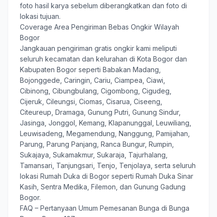
foto hasil karya sebelum diberangkatkan dan foto di
lokasi tujuan.
Coverage Area Pengiriman Bebas Ongkir Wilayah
Bogor
Jangkauan pengiriman gratis ongkir kami meliputi
seluruh kecamatan dan kelurahan di Kota Bogor dan
Kabupaten Bogor seperti Babakan Madang,
Bojonggede, Caringin, Cariu, Ciampea, Ciawi,
Cibinong, Cibungbulang, Cigombong, Cigudeg,
Cijeruk, Cileungsi, Ciomas, Cisarua, Ciseeng,
Citeureup, Dramaga, Gunung Putri, Gunung Sindur,
Jasinga, Jonggol, Kemang, Klapanunggal, Leuwiliang,
Leuwisadeng, Megamendung, Nanggung, Pamijahan,
Parung, Parung Panjang, Ranca Bungur, Rumpin,
Sukajaya, Sukamakmur, Sukaraja, Tajurhalang,
Tamansari, Tanjungsari, Tenjo, Tenjolaya, serta seluruh
lokasi Rumah Duka di Bogor seperti Rumah Duka Sinar
Kasih, Sentra Medika, Filemon, dan Gunung Gadung
Bogor.
FAQ – Pertanyaan Umum Pemesanan Bunga di Bunga