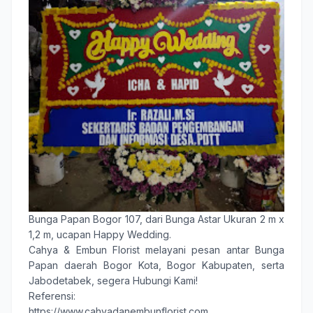
Bunga Papan Bogor 107
, dari Bunga Astar Ukuran 2 m x
1,2 m, ucapan Happy Wedding.
Cahya & Embun Florist
melayani pesan antar
Bunga
Papan
daerah
Bogor Kota
,
Bogor Kabupaten
, serta
Jabodetabek, segera Hubungi Kami!
Referensi:
https://www.cahyadanembunflorist.com,