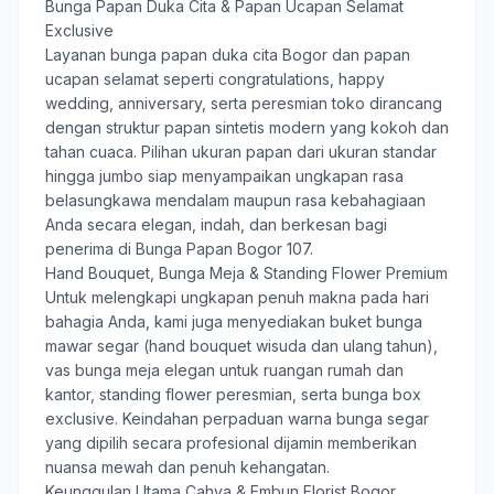
Bunga Papan Duka Cita & Papan Ucapan Selamat
Exclusive
Layanan
bunga papan duka cita Bogor
dan papan
ucapan selamat seperti congratulations, happy
wedding, anniversary, serta peresmian toko dirancang
dengan struktur papan sintetis modern yang kokoh dan
tahan cuaca. Pilihan ukuran papan dari ukuran standar
hingga jumbo siap menyampaikan ungkapan rasa
belasungkawa mendalam maupun rasa kebahagiaan
Anda secara elegan, indah, dan berkesan bagi
penerima di Bunga Papan Bogor 107.
Hand Bouquet, Bunga Meja & Standing Flower Premium
Untuk melengkapi ungkapan penuh makna pada hari
bahagia Anda, kami juga menyediakan buket bunga
mawar segar (hand bouquet wisuda dan ulang tahun),
vas bunga meja elegan untuk ruangan rumah dan
kantor, standing flower peresmian, serta bunga box
exclusive. Keindahan perpaduan warna bunga segar
yang dipilih secara profesional dijamin memberikan
nuansa mewah dan penuh kehangatan.
Keunggulan Utama Cahya & Embun Florist Bogor