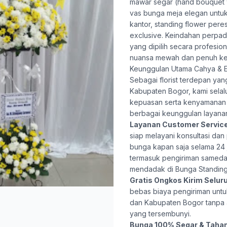
mawar segar (hand bouquet 
vas bunga meja elegan untu
kantor, standing flower pere
exclusive. Keindahan perpa
yang dipilih secara profesio
nuansa mewah dan penuh ke
Keunggulan Utama Cahya & E
Sebagai florist terdepan ya
Kabupaten Bogor, kami selal
kepuasan serta kenyamanan 
berbagai keunggulan layana
Layanan Customer Servic
siap melayani konsultasi da
bunga kapan saja selama 24 j
termasuk pengiriman samed
mendadak di Bunga Standing
Gratis Ongkos Kirim Selur
bebas biaya pengiriman untu
dan Kabupaten Bogor tanpa
yang tersembunyi.
Bunga 100% Segar & Taha