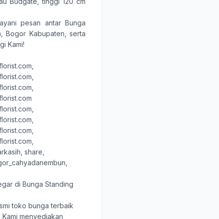
au Budgate, tinggi 120 cm
ayani pesan antar
Bunga
a
,
Bogor Kabupaten
, serta
i Kami!
orist.com,
orist.com,
orist.com,
lorist.com
orist.com,
orist.com,
orist.com,
orist.com,
rkasih, share
,
ogor_cahyadanembun,
gar di Bunga Standing
smi toko bunga terbaik
. Kami menyediakan