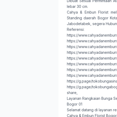
Dibuat Sesuai Permintaan At
lebar 30 cm.
Cahya & Embun Florist
mel
Standing
daerah
Bogor Kot
Jabodetabek, segera Hubung
Referensi:
https://www.cahyadanembunfl
https://www.cahyadanembunfl
https://www.cahyadanembunfl
https://www.cahyadanembunf
https://www.cahyadanembunfl
https://www.cahyadanembunfl
https://www.cahyadanembunfl
https://www.cahyadanembunfl
https://g.page/tokobungasina
https://g.page/tokobungab
share,
Layanan Rangkaian Bunga Se
Bogor 01
Selamat datang di layanan re
Cahya & Embun Florist Bogor