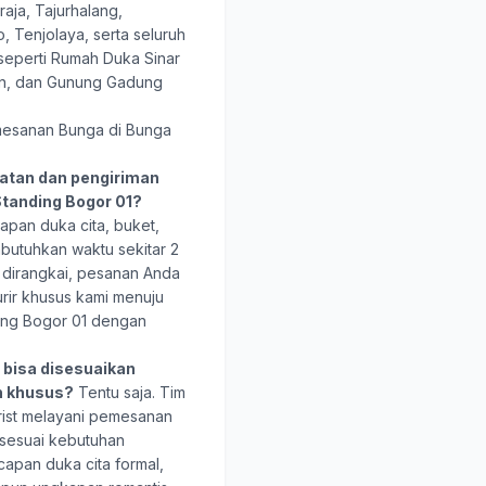
aja, Tajurhalang,
, Tenjolaya, serta seluruh
seperti Rumah Duka Sinar
mon, dan Gunung Gadung
esanan Bunga di Bunga
atan dan pengiriman
Standing Bogor 01?
pan duka cita, buket,
butuhkan waktu sekitar 2
i dirangkai, pesanan Anda
urir khusus kami menuju
ding Bogor 01 dengan
bisa disesuaikan
n khusus?
Tentu saja. Tim
rist melayani pemesanan
 sesuai kebutuhan
capan duka cita formal,