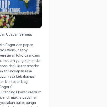
apan Ucapan Selamat
ita Bogor
dan papan
atulations, happy
 peresmian toko dirancang
tis modern yang kokoh dan
papan dari ukuran standar
aikan ungkapan rasa
pun rasa kebahagiaan
dan berkesan bagi
Bogor 01.
 Standing Flower Premium
 penuh makna pada hari
nyediakan buket bunga