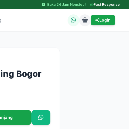
Buka 24 Jam Nonstop!
Fast Response
g
Login
ing Bogor
anjang