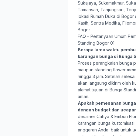
Sukajaya, Sukamakmur, Sukar
Tamansari, Tanjungsari, Tenjo
lokasi Rumah Duka di Bogor 
Kasih, Sentra Medika, File
Bogor.
FAQ – Pertanyaan Umum Pem
Standing Bogor 01
Berapa lama waktu pembu
karangan bunga di Bunga 
Proses perangkaian bunga pa
maupun standing flower mem
hingga 3 jam. Setelah selesa
akan langsung dikirim oleh k
alamat tujuan di Bunga Stan
aman.
Apakah pemesanan bunga 
dengan budget dan ucapa
desainer Cahya & Embun Flo
karangan bunga kustomisasi
anggaran Anda, baik untuk u