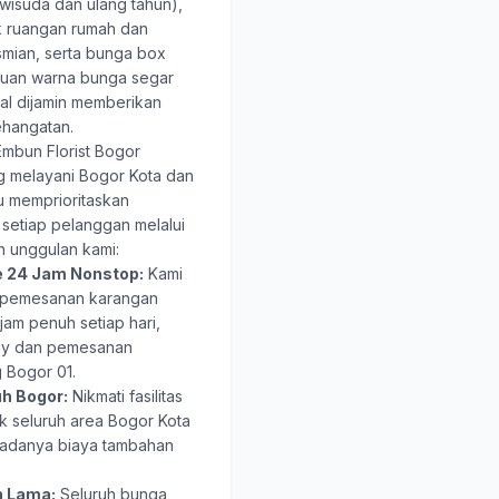
wisuda dan ulang tahun),
k ruangan rumah dan
smian, serta bunga box
duan warna bunga segar
nal dijamin memberikan
hangatan.
mbun Florist Bogor
ng melayani Bogor Kota dan
u memprioritaskan
setiap pelanggan melalui
n unggulan kami:
e 24 Jam Nonstop:
Kami
n pemesanan karangan
am penuh setiap hari,
ay dan pemesanan
 Bogor 01.
uh Bogor:
Nikmati fasilitas
k seluruh area Bogor Kota
 adanya biaya tambahan
n Lama:
Seluruh bunga