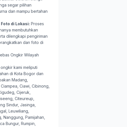
nga segar pilihan
urna dan mampu bertahan
Foto di Lokasi:
Proses
 hanya membutuhkan
erta dilengkapi pengiriman
erangkatkan dan foto di
ebas Ongkir Wilayah
ongkir kami meliputi
ahan di Kota Bogor dan
abakan Madang,
 Ciampea, Ciawi, Cibinong,
igudeg, Cijeruk,
Ciseeng, Citeureup,
ng Sindur, Jasinga,
al, Leuwiliang,
 Nanggung, Pamijahan,
ca Bungur, Rumpin,