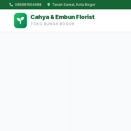
085881654988
Tanah Sareal, Kota Bogor
Cahya & Embun Florist
TOKO BUNGA BOGOR