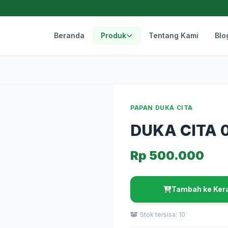
Beranda
Produk
Tentang Kami
Blo
PAPAN DUKA CITA
DUKA CITA 
Rp 500.000
Tambah ke Ker
Stok tersisa: 10