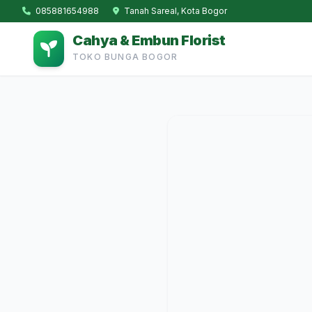
085881654988
Tanah Sareal, Kota Bogor
Cahya & Embun Florist
TOKO BUNGA BOGOR