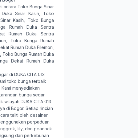
di antara
Toko Bunga Sinar
Duka Sinar Kasih
,
Toko
inar Kasih
,
Toko Bunga
ga Rumah Duka Sentra
at Rumah Duka Sentra
mon
,
Toko Bunga Rumah
ekat Rumah Duka Filemon
,
,
Toko Bunga Rumah Duka
nga Dekat Rumah Duka
gar di DUKA CITA 013
smi toko bunga terbaik
. Kami menyediakan
karangan bunga segar
tuk wilayah DUKA CITA 013
ya di Bogor. Setiap rincian
ara teliti oleh desainer
 menggunakan perpaduan
nggrek, lily, dan peacock
langsung dari perkebunan