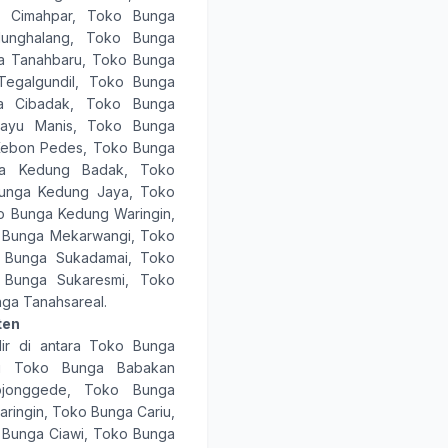
 Cimahpar
,
Toko Bunga
unghalang
,
Toko Bunga
a Tanahbaru
,
Toko Bunga
egalgundil
,
Toko Bunga
a Cibadak
,
Toko Bunga
ayu Manis
,
Toko Bunga
Kebon Pedes
,
Toko Bunga
a Kedung Badak
,
Toko
unga Kedung Jaya
,
Toko
o Bunga Kedung Waringin
,
 Bunga Mekarwangi
,
Toko
 Bunga Sukadamai
,
Toko
 Bunga Sukaresmi
,
Toko
ga Tanahsareal
.
ten
ir di antara
Toko Bunga
ti
Toko Bunga Babakan
jonggede
,
Toko Bunga
ringin
,
Toko Bunga Cariu
,
 Bunga Ciawi
,
Toko Bunga