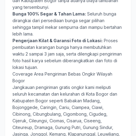
dan Kabupaten Bogor tanpa adanya biaya tambahan
yang tersembunyi.
Bunga 100% Segar & Tahan Lama:
Seluruh bunga
dirangkai dari persediaan bunga segar pilihan
sehingga tampil mekar sempurna dan mampu bertahan
lebih lama.
Pengerjaan Kilat & Garansi Foto di Lokasi:
Proses
pembuatan karangan bunga hanya membutuhkan
waktu 2 sampai 3 jam saja, serta dilengkapi pengiriman
foto hasil karya sebelum diberangkatkan dan foto di
lokasi tujuan.
Coverage Area Pengiriman Bebas Ongkir Wilayah
Bogor
Jangkauan pengiriman gratis ongkir kami meliputi
seluruh kecamatan dan kelurahan di Kota Bogor dan
Kabupaten Bogor seperti Babakan Madang,
Bojonggede, Caringin, Cariu, Ciampea, Ciawi,
Cibinong, Cibungbulang, Cigombong, Cigudeg,
Cijeruk, Cileungsi, Ciomas, Cisarua, Ciseeng,
Citeureup, Dramaga, Gunung Putri, Gunung Sindur,
Jasinga, Jonggol, Kemang, Klapanunggal, Leuwiliang,