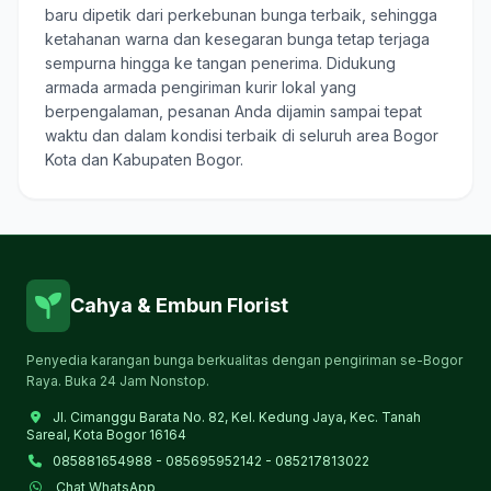
baru dipetik dari perkebunan bunga terbaik, sehingga
ketahanan warna dan kesegaran bunga tetap terjaga
sempurna hingga ke tangan penerima. Didukung
armada armada pengiriman kurir lokal yang
berpengalaman, pesanan Anda dijamin sampai tepat
waktu dan dalam kondisi terbaik di seluruh area Bogor
Kota dan Kabupaten Bogor.
Cahya & Embun Florist
Penyedia karangan bunga berkualitas dengan pengiriman se-Bogor
Raya. Buka 24 Jam Nonstop.
Jl. Cimanggu Barata No. 82, Kel. Kedung Jaya, Kec. Tanah
Sareal, Kota Bogor 16164
085881654988 - 085695952142 - 085217813022
Chat WhatsApp