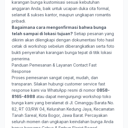
karangan bunga kustomisasi sesuai kebutuhan
anggaran Anda, baik untuk ucapan duka cita formal,
selamat & sukses kantor, maupun ungkapan romantis
pribadi.
Bagaimana cara mengonfirmasi bahwa bunga
telah sampai di lokasi tujuan?
Setiap pesanan yang
dikirim akan dilengkapi dengan dokumentasi foto hasil
cetak di workshop sebelum diberangkatkan serta foto
bukti penyerahan karangan bunga tepat di titik lokasi
penerima.
Panduan Pemesanan & Layanan Contact Fast
Response
Proses pemesanan sangat cepat, mudah, dan
transparan. Silakan hubungi customer service fast
response kami via WhatsApp resmi di nomor
0858-
8165-4988
atau dapat mengunjungi workshop toko
bunga kami yang beralamat di Jl. Cimanggu Barata No.
82, RT 03/RW 04, Kelurahan Kedung Jaya, Kecamatan
Tanah Sareal, Kota Bogor, Jawa Barat. Percayakan
seluruh momen dan ungkapan keindahan bunga Anda
hanya bersama
Cahya & Embun Florist Bogor
!