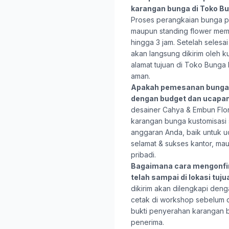
karangan bunga di Toko B
Proses perangkaian bunga pa
maupun standing flower mem
hingga 3 jam. Setelah selesa
akan langsung dikirim oleh k
alamat tujuan di Toko Bung
aman.
Apakah pemesanan bunga 
dengan budget dan ucapa
desainer Cahya & Embun Flo
karangan bunga kustomisasi
anggaran Anda, baik untuk u
selamat & sukses kantor, ma
pribadi.
Bagaimana cara mengonfi
telah sampai di lokasi tuj
dikirim akan dilengkapi deng
cetak di workshop sebelum d
bukti penyerahan karangan bun
penerima.