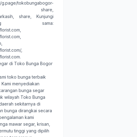
://g.page/tokobungabogor-
bun, share,
arkasih, share
, Kunjungi
g sama:
lorist.com
,
lorist.com
,
m
,
orist.com/
,
lorist.com
.
egar di Toko Bunga Bogor
smi toko bunga terbaik
. Kami menyediakan
karangan bunga segar
tuk wilayah Toko Bunga
daerah sekitarnya di
an bunga dirangkai secara
berpengalaman kami
ga mawar segar, krisan,
rmutu tinggi yang dipilih