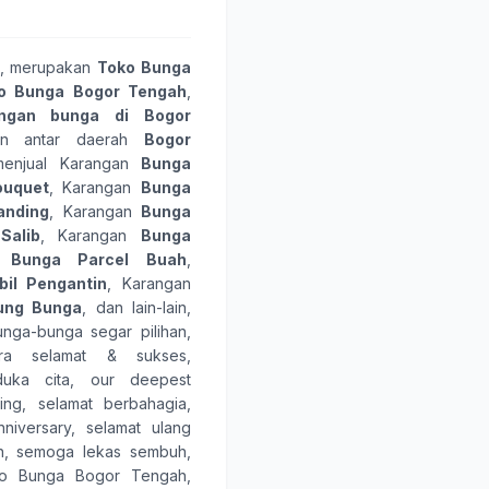
, merupakan
Toko Bunga
o Bunga Bogor Tengah
,
angan bunga
di Bogor
an antar daerah
Bogor
 menjual Karangan
Bunga
ouquet
, Karangan
Bunga
anding
, Karangan
Bunga
Salib
, Karangan
Bunga
n
Bunga Parcel Buah
,
il Pengantin
, Karangan
ung Bunga
, dan lain-lain,
unga-bunga
segar pilihan,
ara
selamat & sukses
,
duka cita
,
our deepest
ing
,
selamat berbahagia
,
niversary
,
selamat ulang
n
,
semoga lekas sembuh
,
o Bunga Bogor Tengah
,