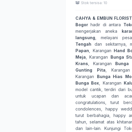
Stok tersisa: 10
CAHYA & EMBUN FLORIST
Bogor
hadir di antara
Tok
mengerjakan aneka
kar
langsung
, melayani pes
Tengah
dan sekitarnya,
Papan
, Karangan
Hand B
Meja
, Karangan
Bunga St
Krans
, Karangan
Bunga 
Gunting Pita
, Karanga
Karangan
Bunga Hias Mob
Bunga Box
, Karangan
Kal
model cantik, terdiri dari
b
untuk ucapan dan ac
congratulations
,
turut ber
condolences
,
happy wedd
turut berbahagia
,
happy an
tahun
,
selamat atas khitana
dan lain-lain. Kunjungi
Tok