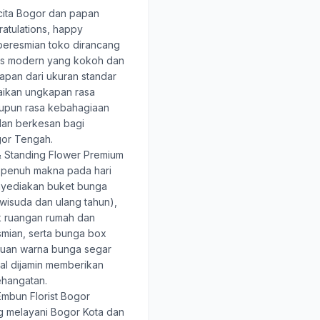
ita Bogor
dan papan
atulations, happy
 peresmian toko dirancang
tis modern yang kokoh dan
papan dari ukuran standar
aikan ungkapan rasa
pun rasa kebahagiaan
dan berkesan bagi
gor Tengah.
 Standing Flower Premium
 penuh makna pada hari
nyediakan buket bunga
wisuda dan ulang tahun),
k ruangan rumah dan
smian, serta bunga box
duan warna bunga segar
nal dijamin memberikan
hangatan.
mbun Florist Bogor
ng melayani Bogor Kota dan