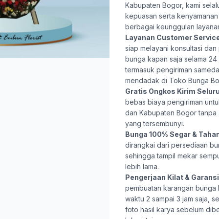
Kabupaten Bogor, kami selal
kepuasan serta kenyamanan 
berbagai keunggulan layana
Layanan Customer Servic
siap melayani konsultasi da
bunga kapan saja selama 24 j
termasuk pengiriman samed
mendadak di Toko Bunga Bo
Gratis Ongkos Kirim Selur
bebas biaya pengiriman untu
dan Kabupaten Bogor tanpa
yang tersembunyi.
Bunga 100% Segar & Taha
dirangkai dari persediaan bu
sehingga tampil mekar semp
lebih lama.
Pengerjaan Kilat & Garansi 
pembuatan karangan bunga
waktu 2 sampai 3 jam saja, s
foto hasil karya sebelum dib