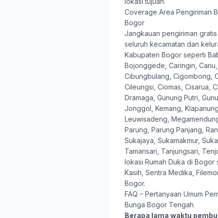
lokasi tujuan.
Coverage Area Pengiriman B
Bogor
Jangkauan pengiriman gratis 
seluruh kecamatan dan kelur
Kabupaten Bogor seperti B
Bojonggede, Caringin, Cariu,
Cibungbulang, Cigombong, C
Cileungsi, Ciomas, Cisarua, 
Dramaga, Gunung Putri, Gunu
Jonggol, Kemang, Klapanungg
Leuwisadeng, Megamendung,
Parung, Parung Panjang, Ran
Sukajaya, Sukamakmur, Sukar
Tamansari, Tanjungsari, Tenjo
lokasi Rumah Duka di Bogor 
Kasih, Sentra Medika, File
Bogor.
FAQ – Pertanyaan Umum Pem
Bunga Bogor Tengah
Berapa lama waktu pembu