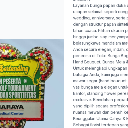
Layanan
bunga papan duka c
ucapan selamat seperti congr
wedding, anniversary, serta
dengan struktur papan sinte
tahan cuaca. Pilihan ukuran 
hingga jumbo siap menyamp
belasungkawa mendalam mau
Anda secara elegan, indah, 
penerima di Toko Bunga Bo
Hand Bouquet, Bunga Meja &
Untuk melengkapi ungkapan
bahagia Anda, kami juga me
mawar segar (hand bouquet 
vas bunga meja elegan untu
kantor, standing flower pere
exclusive. Keindahan perpa
yang dipilih secara profesio
nuansa mewah dan penuh ke
Keunggulan Utama Cahya & E
Sebagai florist terdepan ya