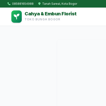
085881654988
Tanah Sareal, Kota Bogor
Cahya & Embun Florist
TOKO BUNGA BOGOR