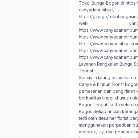
Toko Bunga Bogor
di
https
cahyadanem
https://g.page/tokobungasin
web yan
https://www.cahyadanembunf
https://www.cahyadanembunf
https://www.cahyaembun.co
https://www.cahyadanembunfl
https://www.cahyadanembunf
Layanan Rangkaian Bunga S
Tengah
Selamat datang di layanan re
Cahya & Embun Florist Bogor
pemesanan dan pengiriman 
berkualitas tinggi khusus un
Bogor Tengah serta seluruh 
Bogor. Setiap rincian karang
teliti oleh desainer florist 
menggunakan perpaduan bun
anggrek, lily, dan peacock be