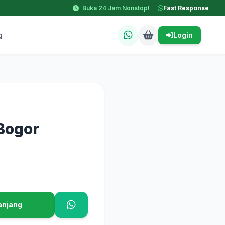
Buka 24 Jam Nonstop!
Fast Response
g
Login
Bogor
anjang