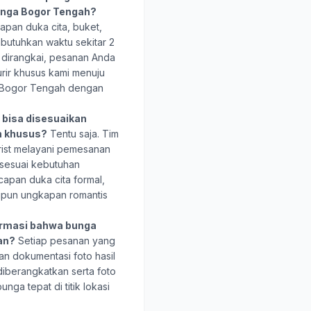
unga Bogor Tengah?
pan duka cita, buket,
butuhkan waktu sekitar 2
i dirangkai, pesanan Anda
urir khusus kami menuju
a Bogor Tengah dengan
bisa disesuaikan
n khusus?
Tentu saja. Tim
rist melayani pemesanan
 sesuai kebutuhan
capan duka cita formal,
upun ungkapan romantis
rmasi bahwa bunga
uan?
Setiap pesanan yang
an dokumentasi foto hasil
iberangkatkan serta foto
ga tepat di titik lokasi