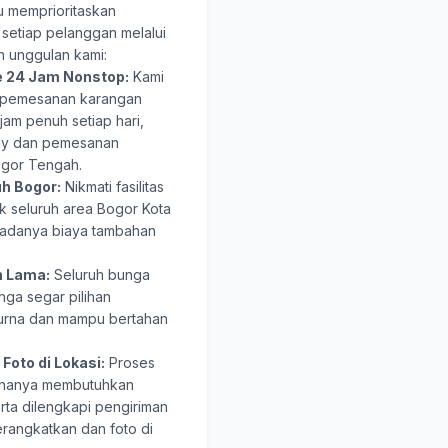
u memprioritaskan
setiap pelanggan melalui
n unggulan kami:
e 24 Jam Nonstop:
Kami
n pemesanan karangan
am penuh setiap hari,
ay dan pemesanan
gor Tengah.
uh Bogor:
Nikmati fasilitas
k seluruh area Bogor Kota
 adanya biaya tambahan
n Lama:
Seluruh bunga
nga segar pilihan
urna dan mampu bertahan
Foto di Lokasi:
Proses
 hanya membutuhkan
erta dilengkapi pengiriman
erangkatkan dan foto di