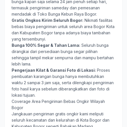
bunga kapan saja selama 24 jam penuh setiap hari,
termasuk pengiriman sameday dan pemesanan
mendadak di Toko Bunga Kebun Raya Bogor.
Gratis Ongkos Kirim Seluruh Bogor:
Nikmati fasilitas
bebas biaya pengiriman untuk seluruh area Bogor Kota
dan Kabupaten Bogor tanpa adanya biaya tambahan
yang tersembunyi.
Bunga 100% Segar & Tahan Lama:
Seluruh bunga
dirangkai dari persediaan bunga segar pilihan
sehingga tampil mekar sempurna dan mampu bertahan
lebih lama.
Pengerjaan Kilat & Garansi Foto di Lokasi:
Proses
pembuatan karangan bunga hanya membutuhkan
waktu 2 sampai 3 jam saja, serta dilengkapi pengiriman
foto hasil karya sebelum diberangkatkan dan foto di
lokasi tujuan.
Coverage Area Pengiriman Bebas Ongkir Wilayah
Bogor
Jangkauan pengiriman gratis ongkir kami meliputi
seluruh kecamatan dan kelurahan di Kota Bogor dan
Kabupaten Bogor seperti Babakan Madang,