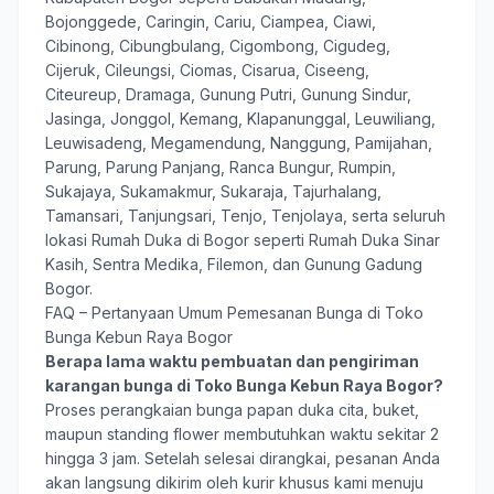
Bojonggede, Caringin, Cariu, Ciampea, Ciawi,
Cibinong, Cibungbulang, Cigombong, Cigudeg,
Cijeruk, Cileungsi, Ciomas, Cisarua, Ciseeng,
Citeureup, Dramaga, Gunung Putri, Gunung Sindur,
Jasinga, Jonggol, Kemang, Klapanunggal, Leuwiliang,
Leuwisadeng, Megamendung, Nanggung, Pamijahan,
Parung, Parung Panjang, Ranca Bungur, Rumpin,
Sukajaya, Sukamakmur, Sukaraja, Tajurhalang,
Tamansari, Tanjungsari, Tenjo, Tenjolaya, serta seluruh
lokasi Rumah Duka di Bogor seperti Rumah Duka Sinar
Kasih, Sentra Medika, Filemon, dan Gunung Gadung
Bogor.
FAQ – Pertanyaan Umum Pemesanan Bunga di Toko
Bunga Kebun Raya Bogor
Berapa lama waktu pembuatan dan pengiriman
karangan bunga di Toko Bunga Kebun Raya Bogor?
Proses perangkaian bunga papan duka cita, buket,
maupun standing flower membutuhkan waktu sekitar 2
hingga 3 jam. Setelah selesai dirangkai, pesanan Anda
akan langsung dikirim oleh kurir khusus kami menuju