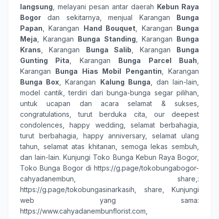
langsung
, melayani pesan antar daerah
Kebun Raya
Bogor
dan sekitarnya, menjual Karangan
Bunga
Papan
, Karangan
Hand Bouquet
, Karangan
Bunga
Meja
, Karangan
Bunga Standing
, Karangan
Bunga
Krans
, Karangan
Bunga Salib
, Karangan
Bunga
Gunting Pita
, Karangan
Bunga Parcel Buah
,
Karangan
Bunga Hias Mobil Pengantin
, Karangan
Bunga Box
, Karangan
Kalung Bunga
, dan lain-lain,
model cantik, terdiri dari
bunga-bunga
segar pilihan,
untuk ucapan dan acara
selamat & sukses
,
congratulations
,
turut berduka cita
,
our deepest
condolences
,
happy wedding
,
selamat berbahagia
,
turut berbahagia
,
happy anniversary
,
selamat ulang
tahun
,
selamat atas khitanan
,
semoga lekas sembuh
,
dan lain-lain. Kunjungi
Toko Bunga Kebun Raya Bogor
,
Toko Bunga Bogor
di
https://g.page/tokobungabogor-
cahyadanembun, share,
:
https://g.page/tokobungasinarkasih, share
, Kunjungi
web yang sama:
https://www.cahyadanembunflorist.com
,