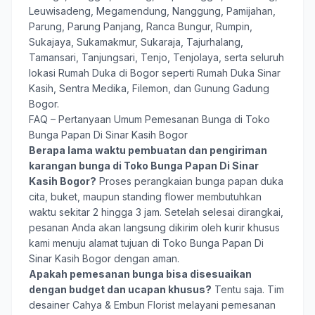
Leuwisadeng, Megamendung, Nanggung, Pamijahan,
Parung, Parung Panjang, Ranca Bungur, Rumpin,
Sukajaya, Sukamakmur, Sukaraja, Tajurhalang,
Tamansari, Tanjungsari, Tenjo, Tenjolaya, serta seluruh
lokasi Rumah Duka di Bogor seperti Rumah Duka Sinar
Kasih, Sentra Medika, Filemon, dan Gunung Gadung
Bogor.
FAQ – Pertanyaan Umum Pemesanan Bunga di Toko
Bunga Papan Di Sinar Kasih Bogor
Berapa lama waktu pembuatan dan pengiriman
karangan bunga di Toko Bunga Papan Di Sinar
Kasih Bogor?
Proses perangkaian bunga papan duka
cita, buket, maupun standing flower membutuhkan
waktu sekitar 2 hingga 3 jam. Setelah selesai dirangkai,
pesanan Anda akan langsung dikirim oleh kurir khusus
kami menuju alamat tujuan di Toko Bunga Papan Di
Sinar Kasih Bogor dengan aman.
Apakah pemesanan bunga bisa disesuaikan
dengan budget dan ucapan khusus?
Tentu saja. Tim
desainer Cahya & Embun Florist melayani pemesanan