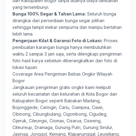
dan Kabupaten Bogor tanpa adanya biaya tambahan
yang tersembunyi.
Bunga 100% Segar & Tahan Lama:
Seluruh bunga
dirangkai dari persediaan bunga segar pilihan
sehingga tampil mekar sempurna dan mampu bertahan
lebih lama.
Pengerjaan Kilat & Garansi Foto di Lokasi:
Proses
pembuatan karangan bunga hanya membutuhkan
waktu 2 sampai 3 jam saja, serta dilengkapi pengiriman
foto hasil karya sebelum diberangkatkan dan foto di
lokasi tujuan.
Coverage Area Pengiriman Bebas Ongkir Wilayah
Bogor
Jangkauan pengiriman gratis ongkir kami meliputi
seluruh kecamatan dan kelurahan di Kota Bogor dan
Kabupaten Bogor seperti Babakan Madang,
Bojonggede, Caringin, Cariu, Ciampea, Ciawi,
Cibinong, Cibungbulang, Cigombong, Cigudeg,
Cijeruk, Cileungsi, Ciomas, Cisarua, Ciseeng,
Citeureup, Dramaga, Gunung Putri, Gunung Sindur,
Jasinga, Jonggol, Kemang, Klapanunggal, Leuwiliang,