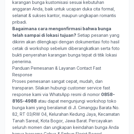
karangan bunga kustomisasi sesuai kebutuhan
anggaran Anda, baik untuk ucapan duka cita formal,
selamat & sukses kantor, maupun ungkapan romantis
pribadi.
Bagaimana cara mengonfirmasi bahwa bunga
telah sampai di lokasi tujuan?
Setiap pesanan yang
dikirim akan dilengkapi dengan dokumentasi foto hasil
cetak di workshop sebelum diberangkatkan serta foto
bukti penyerahan karangan bunga tepat di titik lokasi
penerima.
Panduan Pemesanan & Layanan Contact Fast
Response
Proses pemesanan sangat cepat, mudah, dan
transparan. Silakan hubungi customer service fast
response kami via WhatsApp resmi di nomor
0858-
8165-4988
atau dapat mengunjungi workshop toko
bunga kami yang beralamat di Jl. Cimanggu Barata No.
82, RT 03/RW 04, Kelurahan Kedung Jaya, Kecamatan
Tanah Sareal, Kota Bogor, Jawa Barat. Percayakan
seluruh momen dan ungkapan keindahan bunga Anda
hanya bersama
Cahya & Embun Florist Bogor
!