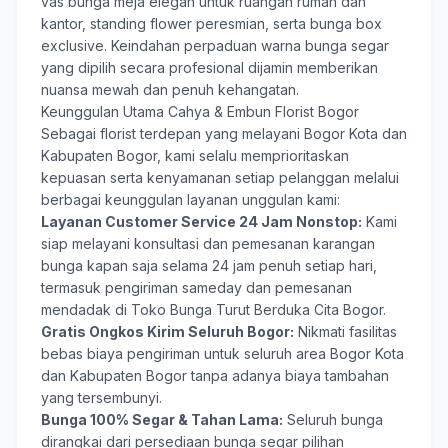
vas bunga meja elegan untuk ruangan rumah dan
kantor, standing flower peresmian, serta bunga box
exclusive. Keindahan perpaduan warna bunga segar
yang dipilih secara profesional dijamin memberikan
nuansa mewah dan penuh kehangatan.
Keunggulan Utama Cahya & Embun Florist Bogor
Sebagai florist terdepan yang melayani Bogor Kota dan
Kabupaten Bogor, kami selalu memprioritaskan
kepuasan serta kenyamanan setiap pelanggan melalui
berbagai keunggulan layanan unggulan kami:
Layanan Customer Service 24 Jam Nonstop:
Kami
siap melayani konsultasi dan pemesanan karangan
bunga kapan saja selama 24 jam penuh setiap hari,
termasuk pengiriman sameday dan pemesanan
mendadak di Toko Bunga Turut Berduka Cita Bogor.
Gratis Ongkos Kirim Seluruh Bogor:
Nikmati fasilitas
bebas biaya pengiriman untuk seluruh area Bogor Kota
dan Kabupaten Bogor tanpa adanya biaya tambahan
yang tersembunyi.
Bunga 100% Segar & Tahan Lama:
Seluruh bunga
dirangkai dari persediaan bunga segar pilihan