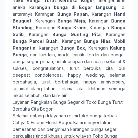
Toko Bunga Turut Berduka Bogor
, mengerjakan
aneka
karangan bunga
di Bogor langsung
, di
antaranya Karangan
Bunga Papan
, Karangan
Hand
Bouquet
, Karangan
Bunga Meja
, Karangan
Bunga
Standing
, Karangan
Bunga Krans
, Karangan
Bunga
Salib
, Karangan
Bunga Gunting Pita
, Karangan
Bunga Parcel Buah
, Karangan
Bunga Hias Mobil
Pengantin
, Karangan
Bunga Box
, Karangan
Kalung
Bunga
, dan lain-lain, model cantik, terdiri dari
bunga-
bunga
segar pilihan, untuk ucapan dan acara
selamat &
sukses
,
congratulations
,
turut berduka cita
,
our
deepest condolences
,
happy wedding
,
selamat
berbahagia
,
turut berbahagia
,
happy anniversary
,
selamat ulang tahun
,
selamat atas khitanan
,
semoga
lekas sembuh
, dan lain-lain.
Layanan Rangkaian Bunga Segar di Toko Bunga Turut
Berduka Cita Bogor
Selamat datang di layanan resmi toko bunga terbaik
Cahya & Embun Florist Bogor
. Kami menyediakan
pemesanan dan pengiriman karangan bunga segar
berkualitas tinggi khusus untuk wilayah Toko Bunga