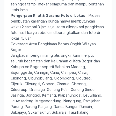
sehingga tampil mekar sempurna dan mampu bertahan
lebih lama.
Pengerjaan Kilat & Garansi Foto di Lokasi:
Proses
pembuatan karangan bunga hanya membutuhkan
waktu 2 sampai 3 jam saja, serta dilengkapi pengiriman
foto hasil karya sebelum diberangkatkan dan foto di
lokasi tujuan.
Coverage Area Pengiriman Bebas Ongkir Wilayah
Bogor
Jangkauan pengiriman gratis ongkir kami meliputi
seluruh kecamatan dan kelurahan di Kota Bogor dan
Kabupaten Bogor seperti Babakan Madang,
Bojonggede, Caringin, Cariu, Ciampea, Ciawi,
Cibinong, Cibungbulang, Cigombong, Cigudeg,
Cijeruk, Cileungsi, Ciomas, Cisarua, Ciseeng,
Citeureup, Dramaga, Gunung Putri, Gunung Sindur,
Jasinga, Jonggol, Kemang, Klapanunggal, Leuwiliang,
Leuwisadeng, Megamendung, Nanggung, Pamijahan,
Parung, Parung Panjang, Ranca Bungur, Rumpin,
Sukajaya, Sukamakmur, Sukaraja, Tajurhalang,