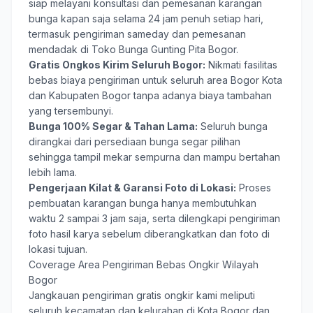
siap melayani konsultasi dan pemesanan karangan
bunga kapan saja selama 24 jam penuh setiap hari,
termasuk pengiriman sameday dan pemesanan
mendadak di Toko Bunga Gunting Pita Bogor.
Gratis Ongkos Kirim Seluruh Bogor:
Nikmati fasilitas
bebas biaya pengiriman untuk seluruh area Bogor Kota
dan Kabupaten Bogor tanpa adanya biaya tambahan
yang tersembunyi.
Bunga 100% Segar & Tahan Lama:
Seluruh bunga
dirangkai dari persediaan bunga segar pilihan
sehingga tampil mekar sempurna dan mampu bertahan
lebih lama.
Pengerjaan Kilat & Garansi Foto di Lokasi:
Proses
pembuatan karangan bunga hanya membutuhkan
waktu 2 sampai 3 jam saja, serta dilengkapi pengiriman
foto hasil karya sebelum diberangkatkan dan foto di
lokasi tujuan.
Coverage Area Pengiriman Bebas Ongkir Wilayah
Bogor
Jangkauan pengiriman gratis ongkir kami meliputi
seluruh kecamatan dan kelurahan di Kota Bogor dan