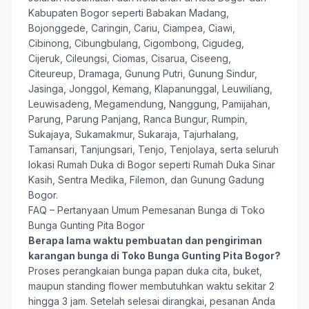
Kabupaten Bogor seperti Babakan Madang,
Bojonggede, Caringin, Cariu, Ciampea, Ciawi,
Cibinong, Cibungbulang, Cigombong, Cigudeg,
Cijeruk, Cileungsi, Ciomas, Cisarua, Ciseeng,
Citeureup, Dramaga, Gunung Putri, Gunung Sindur,
Jasinga, Jonggol, Kemang, Klapanunggal, Leuwiliang,
Leuwisadeng, Megamendung, Nanggung, Pamijahan,
Parung, Parung Panjang, Ranca Bungur, Rumpin,
Sukajaya, Sukamakmur, Sukaraja, Tajurhalang,
Tamansari, Tanjungsari, Tenjo, Tenjolaya, serta seluruh
lokasi Rumah Duka di Bogor seperti Rumah Duka Sinar
Kasih, Sentra Medika, Filemon, dan Gunung Gadung
Bogor.
FAQ – Pertanyaan Umum Pemesanan Bunga di Toko
Bunga Gunting Pita Bogor
Berapa lama waktu pembuatan dan pengiriman
karangan bunga di Toko Bunga Gunting Pita Bogor?
Proses perangkaian bunga papan duka cita, buket,
maupun standing flower membutuhkan waktu sekitar 2
hingga 3 jam. Setelah selesai dirangkai, pesanan Anda