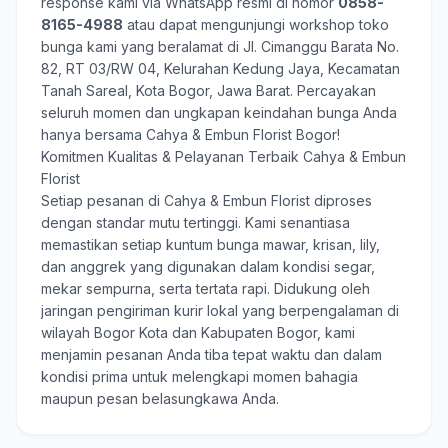
response kami via WhatsApp resmi di nomor
0858-
8165-4988
atau dapat mengunjungi workshop toko
bunga kami yang beralamat di Jl. Cimanggu Barata No.
82, RT 03/RW 04, Kelurahan Kedung Jaya, Kecamatan
Tanah Sareal, Kota Bogor, Jawa Barat. Percayakan
seluruh momen dan ungkapan keindahan bunga Anda
hanya bersama
Cahya & Embun Florist Bogor
!
Komitmen Kualitas & Pelayanan Terbaik Cahya & Embun
Florist
Setiap pesanan di Cahya & Embun Florist diproses
dengan standar mutu tertinggi. Kami senantiasa
memastikan setiap kuntum bunga mawar, krisan, lily,
dan anggrek yang digunakan dalam kondisi segar,
mekar sempurna, serta tertata rapi. Didukung oleh
jaringan pengiriman kurir lokal yang berpengalaman di
wilayah Bogor Kota dan Kabupaten Bogor, kami
menjamin pesanan Anda tiba tepat waktu dan dalam
kondisi prima untuk melengkapi momen bahagia
maupun pesan belasungkawa Anda.