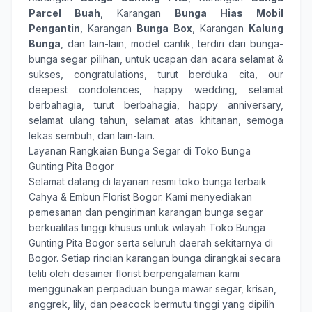
Parcel Buah
, Karangan
Bunga Hias Mobil
Pengantin
, Karangan
Bunga Box
, Karangan
Kalung
Bunga
, dan lain-lain, model cantik, terdiri dari
bunga-
bunga
segar pilihan, untuk ucapan dan acara
selamat &
sukses
,
congratulations
,
turut berduka cita
,
our
deepest condolences
,
happy wedding
,
selamat
berbahagia
,
turut berbahagia
,
happy anniversary
,
selamat ulang tahun
,
selamat atas khitanan
,
semoga
lekas sembuh
, dan lain-lain.
Layanan Rangkaian Bunga Segar di Toko Bunga
Gunting Pita Bogor
Selamat datang di layanan resmi toko bunga terbaik
Cahya & Embun Florist Bogor
. Kami menyediakan
pemesanan dan pengiriman karangan bunga segar
berkualitas tinggi khusus untuk wilayah Toko Bunga
Gunting Pita Bogor serta seluruh daerah sekitarnya di
Bogor. Setiap rincian karangan bunga dirangkai secara
teliti oleh desainer florist berpengalaman kami
menggunakan perpaduan bunga mawar segar, krisan,
anggrek, lily, dan peacock bermutu tinggi yang dipilih