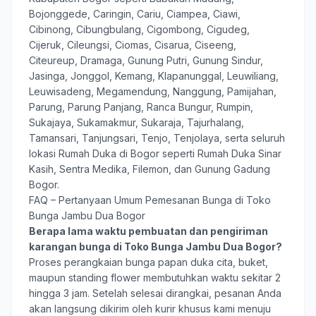
Bojonggede, Caringin, Cariu, Ciampea, Ciawi,
Cibinong, Cibungbulang, Cigombong, Cigudeg,
Cijeruk, Cileungsi, Ciomas, Cisarua, Ciseeng,
Citeureup, Dramaga, Gunung Putri, Gunung Sindur,
Jasinga, Jonggol, Kemang, Klapanunggal, Leuwiliang,
Leuwisadeng, Megamendung, Nanggung, Pamijahan,
Parung, Parung Panjang, Ranca Bungur, Rumpin,
Sukajaya, Sukamakmur, Sukaraja, Tajurhalang,
Tamansari, Tanjungsari, Tenjo, Tenjolaya, serta seluruh
lokasi Rumah Duka di Bogor seperti Rumah Duka Sinar
Kasih, Sentra Medika, Filemon, dan Gunung Gadung
Bogor.
FAQ – Pertanyaan Umum Pemesanan Bunga di Toko
Bunga Jambu Dua Bogor
Berapa lama waktu pembuatan dan pengiriman
karangan bunga di Toko Bunga Jambu Dua Bogor?
Proses perangkaian bunga papan duka cita, buket,
maupun standing flower membutuhkan waktu sekitar 2
hingga 3 jam. Setelah selesai dirangkai, pesanan Anda
akan langsung dikirim oleh kurir khusus kami menuju