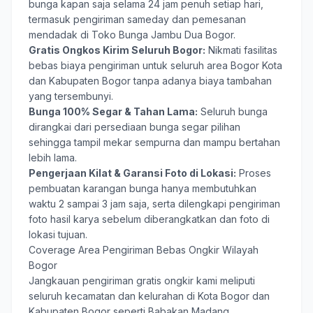
bunga kapan saja selama 24 jam penuh setiap hari,
termasuk pengiriman sameday dan pemesanan
mendadak di Toko Bunga Jambu Dua Bogor.
Gratis Ongkos Kirim Seluruh Bogor:
Nikmati fasilitas
bebas biaya pengiriman untuk seluruh area Bogor Kota
dan Kabupaten Bogor tanpa adanya biaya tambahan
yang tersembunyi.
Bunga 100% Segar & Tahan Lama:
Seluruh bunga
dirangkai dari persediaan bunga segar pilihan
sehingga tampil mekar sempurna dan mampu bertahan
lebih lama.
Pengerjaan Kilat & Garansi Foto di Lokasi:
Proses
pembuatan karangan bunga hanya membutuhkan
waktu 2 sampai 3 jam saja, serta dilengkapi pengiriman
foto hasil karya sebelum diberangkatkan dan foto di
lokasi tujuan.
Coverage Area Pengiriman Bebas Ongkir Wilayah
Bogor
Jangkauan pengiriman gratis ongkir kami meliputi
seluruh kecamatan dan kelurahan di Kota Bogor dan
Kabupaten Bogor seperti Babakan Madang,