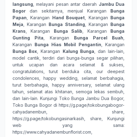
langsung
, melayani pesan antar daerah
Jambu
Dua
Bogor
dan sekitarnya, menjual Karangan
Bunga
Papan
, Karangan
Hand Bouquet
, Karangan
Bunga
Meja
, Karangan
Bunga Standing
, Karangan
Bunga
Krans
, Karangan
Bunga Salib
, Karangan
Bunga
Gunting Pita
, Karangan
Bunga Parcel Buah
,
Karangan
Bunga Hias Mobil Pengantin
, Karangan
Bunga Box
, Karangan
Kalung Bunga
, dan lain-lain,
model cantik, terdiri dari
bunga-bunga
segar pilihan,
untuk ucapan dan acara
selamat & sukses
,
congratulations
,
turut berduka cita
,
our deepest
condolences
,
happy wedding
,
selamat berbahagia
,
turut berbahagia
,
happy anniversary
,
selamat ulang
tahun
,
selamat atas khitanan
,
semoga lekas sembuh
,
dan lain-lain. Kunjungi
Toko Bunga Jambu Dua Bogor
,
Toko Bunga Bogor
di
https://g.page/tokobungabogor-
cahyadanembun, share,
https://g.page/tokobungasinarkasih, share
, Kunjungi
web yang sama:
https://www.cahyadanembunflorist.com
,