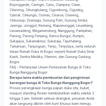
Bojonggede, Caringin, Cariu, Ciampea, Ciawi,
Cibinong, Cibungbulang, Cigombong, Cigudeg,
Cijeruk, Cileungsi, Ciomas, Cisarua, Ciseeng,
Citeureup, Dramaga, Gunung Putri, Gunung Sindur,
Jasinga, Jonggol, Kemang, Klapanunggal, Leuwiliang,
Leuwisadeng, Megamendung, Nanggung, Pamijahan,
Parung, Parung Panjang, Ranca Bungur, Rumpin,
Sukajaya, Sukamakmur, Sukaraja, Tajurhalang,
Tamansari, Tanjungsari, Tenjo, Tenjolaya, serta seluruh
lokasi Rumah Duka di Bogor seperti Rumah Duka Sinar
Kasih, Sentra Medika, Filemon, dan Gunung Gadung
Bogor.
FAQ – Pertanyaan Umum Pemesanan Bunga di Toko
Bunga Nanggung Bogor
Berapa lama waktu pembuatan dan pengiriman
karangan bunga di Toko Bunga Nanggung Bogor?
Proses perangkaian bunga papan duka cita, buket,
maupun standing flower membutuhkan waktu sekitar 2
hingga 3 jam. Setelah selesai dirangkai, pesanan Anda
akan langsung dikirim oleh kurir khusus kami menuju