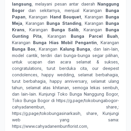
langsung
, melayani pesan antar daerah
Nanggung
Bogor
dan sekitarnya, menjual Karangan
Bunga
Papan
, Karangan
Hand Bouquet
, Karangan
Bunga
Meja
, Karangan
Bunga Standing
, Karangan
Bunga
Krans
, Karangan
Bunga Salib
, Karangan
Bunga
Gunting Pita
, Karangan
Bunga Parcel Buah
,
Karangan
Bunga Hias Mobil Pengantin
, Karangan
Bunga Box
, Karangan
Kalung Bunga
, dan lain-lain,
model cantik, terdiri dari
bunga-bunga
segar pilihan,
untuk ucapan dan acara
selamat & sukses
,
congratulations
,
turut berduka cita
,
our deepest
condolences
,
happy wedding
,
selamat berbahagia
,
turut berbahagia
,
happy anniversary
,
selamat ulang
tahun
,
selamat atas khitanan
,
semoga lekas sembuh
,
dan lain-lain. Kunjungi
Toko Bunga Nanggung Bogor
,
Toko Bunga Bogor
di
https://g.page/tokobungabogor-
cahyadanembun, share,
:
https://g.page/tokobungasinarkasih, share
, Kunjungi
web yang sama:
https://www.cahyadanembunflorist.com
,