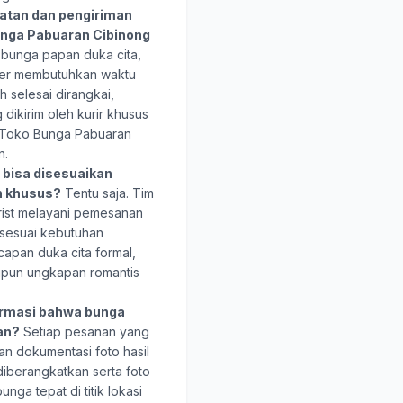
atan dan pengiriman
unga Pabuaran Cibinong
bunga papan duka cita,
wer membutuhkan waktu
h selesai dirangkai,
dikirim oleh kurir khusus
i Toko Bunga Pabuaran
n.
bisa disesuaikan
n khusus?
Tentu saja. Tim
rist melayani pemesanan
 sesuai kebutuhan
capan duka cita formal,
upun ungkapan romantis
rmasi bahwa bunga
uan?
Setiap pesanan yang
an dokumentasi foto hasil
iberangkatkan serta foto
ga tepat di titik lokasi