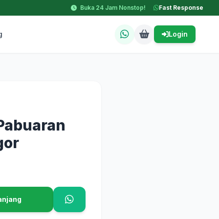
Buka 24 Jam Nonstop!
Fast Response
g
Login
Pabuaran
gor
anjang