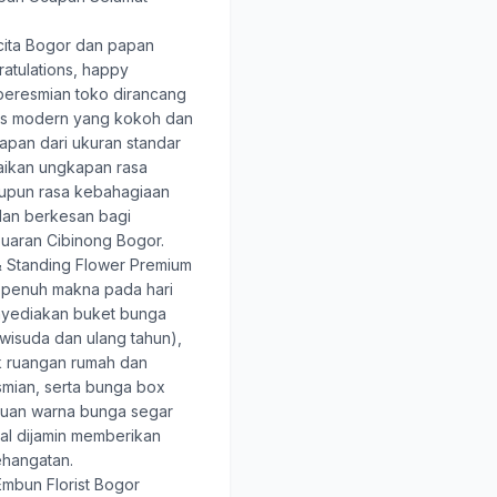
ita Bogor
dan papan
atulations, happy
 peresmian toko dirancang
tis modern yang kokoh dan
papan dari ukuran standar
aikan ungkapan rasa
pun rasa kebahagiaan
dan berkesan bagi
uaran Cibinong Bogor.
 Standing Flower Premium
 penuh makna pada hari
nyediakan buket bunga
wisuda dan ulang tahun),
k ruangan rumah dan
smian, serta bunga box
duan warna bunga segar
nal dijamin memberikan
hangatan.
mbun Florist Bogor