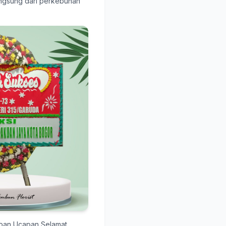
langsung dari perkebunan
apan Ucapan Selamat