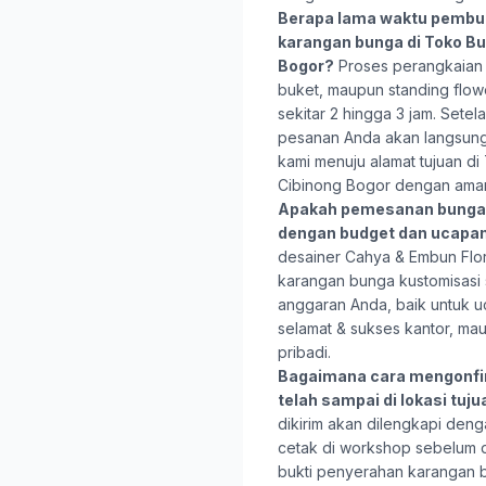
Berapa lama waktu pembu
karangan bunga di Toko B
Bogor?
Proses perangkaian 
buket, maupun standing flo
sekitar 2 hingga 3 jam. Setela
pesanan Anda akan langsung 
kami menuju alamat tujuan d
Cibinong Bogor dengan ama
Apakah pemesanan bunga 
dengan budget dan ucapa
desainer Cahya & Embun Flo
karangan bunga kustomisasi
anggaran Anda, baik untuk u
selamat & sukses kantor, ma
pribadi.
Bagaimana cara mengonfi
telah sampai di lokasi tuj
dikirim akan dilengkapi deng
cetak di workshop sebelum d
bukti penyerahan karangan bun