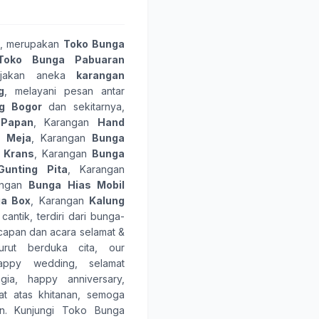
, merupakan
Toko Bunga
Toko Bunga Pabuaran
rjakan aneka
karangan
g
, melayani pesan antar
g Bogor
dan sekitarnya,
 Papan
, Karangan
Hand
 Meja
, Karangan
Bunga
 Krans
, Karangan
Bunga
unting Pita
, Karangan
angan
Bunga Hias Mobil
a Box
, Karangan
Kalung
 cantik, terdiri dari
bunga-
ucapan dan acara
selamat &
turut berduka cita
,
our
appy wedding
,
selamat
gia
,
happy anniversary
,
at atas khitanan
,
semoga
ain. Kunjungi
Toko Bunga