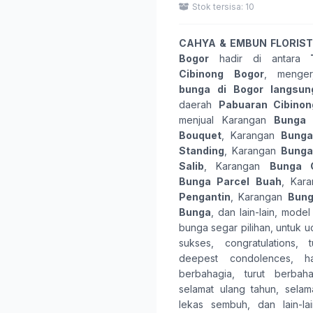
Stok tersisa: 10
CAHYA & EMBUN FLORIST
Bogor
hadir di antara
Cibinong Bogor
, menge
bunga
di Bogor langsun
daerah
Pabuaran Cibinon
menjual Karangan
Bunga
Bouquet
, Karangan
Bunga
Standing
, Karangan
Bunga
Salib
, Karangan
Bunga G
Bunga Parcel Buah
, Kar
Pengantin
, Karangan
Bung
Bunga
, dan lain-lain, model
bunga
segar pilihan, untuk 
sukses
,
congratulations
,
deepest condolences
,
h
berbahagia
,
turut berbaha
selamat ulang tahun
,
selam
lekas sembuh
, dan lain-l