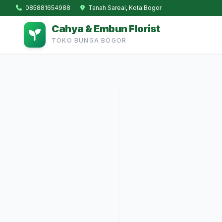
085881654988
Tanah Sareal, Kota Bogor
Cahya & Embun Florist
TOKO BUNGA BOGOR