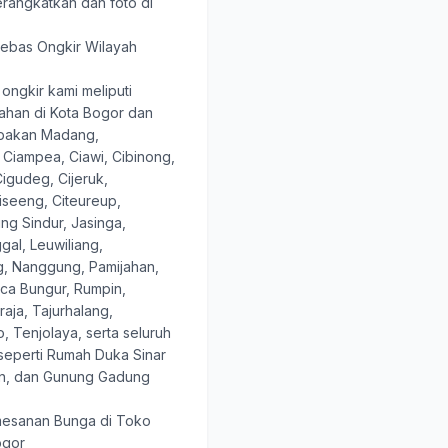
erangkatkan dan foto di
ebas Ongkir Wilayah
ongkir kami meliputi
ahan di Kota Bogor dan
abakan Madang,
 Ciampea, Ciawi, Cibinong,
igudeg, Cijeruk,
Ciseeng, Citeureup,
ng Sindur, Jasinga,
al, Leuwiliang,
 Nanggung, Pamijahan,
ca Bungur, Rumpin,
aja, Tajurhalang,
, Tenjolaya, serta seluruh
seperti Rumah Duka Sinar
mon, dan Gunung Gadung
esanan Bunga di Toko
ogor