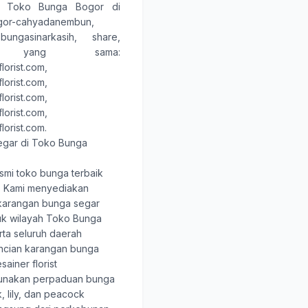
,
Toko Bunga Bogor
di
ogor-cahyadanembun,
kobungasinarkasih, share
,
 yang sama:
lorist.com
,
lorist.com
,
lorist.com
,
lorist.com
,
lorist.com
.
egar di Toko Bunga
smi toko bunga terbaik
. Kami menyediakan
karangan bunga segar
tuk wilayah Toko Bunga
ta seluruh daerah
rincian karangan bunga
sainer florist
unakan perpaduan bunga
, lily, dan peacock