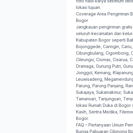
foto hasil karya sebelum dib
lokasi tujuan.
Coverage Area Pengiriman B
Bogor
Jangkauan pengiriman gratis 
seluruh kecamatan dan kelur
Kabupaten Bogor seperti B
Bojonggede, Caringin, Cariu,
Cibungbulang, Cigombong, C
Cileungsi, Ciomas, Cisarua, 
Dramaga, Gunung Putri, Gunu
Jonggol, Kemang, Klapanungg
Leuwisadeng, Megamendung,
Parung, Parung Panjang, Ran
Sukajaya, Sukamakmur, Sukar
Tamansari, Tanjungsari, Tenjo
lokasi Rumah Duka di Bogor 
Kasih, Sentra Medika, File
Bogor.
FAQ – Pertanyaan Umum Pem
Bunga Pabuaran Cibinong B