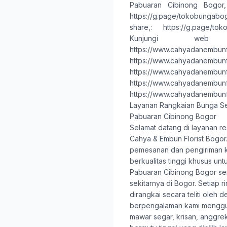
Pabuaran Cibinong Bogor
https://g.page/tokobungab
share,
:
https://g.page/to
Kunjungi web
https://www.cahyadanembunf
https://www.cahyadanembunf
https://www.cahyadanembunf
https://www.cahyadanembunf
https://www.cahyadanembunf
Layanan Rangkaian Bunga S
Pabuaran Cibinong Bogor
Selamat datang di layanan re
Cahya & Embun Florist Bogor
pemesanan dan pengiriman 
berkualitas tinggi khusus un
Pabuaran Cibinong Bogor ser
sekitarnya di Bogor. Setiap 
dirangkai secara teliti oleh de
berpengalaman kami mengg
mawar segar, krisan, anggrek