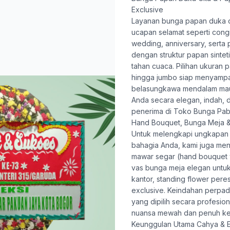
Exclusive
Layanan
bunga papan duka c
ucapan selamat seperti congr
wedding, anniversary, serta
dengan struktur papan sinte
tahan cuaca. Pilihan ukuran 
hingga jumbo siap menyamp
belasungkawa mendalam mau
Anda secara elegan, indah, 
penerima di Toko Bunga Pab
Hand Bouquet, Bunga Meja &
Untuk melengkapi ungkapan
bahagia Anda, kami juga me
mawar segar (hand bouquet 
vas bunga meja elegan untu
kantor, standing flower pere
exclusive. Keindahan perpa
yang dipilih secara profesio
nuansa mewah dan penuh ke
Keunggulan Utama Cahya & E