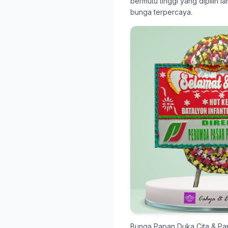
bermutu tinggi yang dipilih 
bunga terpercaya.
Bunga Papan Duka Cita & P