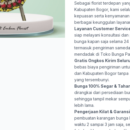
Sebagai florist terdepan ya
Kabupaten Bogor, kami selal
kepuasan serta kenyamanan 
berbagai keunggulan layana
Layanan Customer Servic
siap melayani konsultasi da
bunga kapan saja selama 24 j
termasuk pengiriman samed
mendadak di Toko Bunga Pa
Gratis Ongkos Kirim Selur
bebas biaya pengiriman untu
dan Kabupaten Bogor tanpa
yang tersembunyi.
Bunga 100% Segar & Taha
dirangkai dari persediaan bu
sehingga tampil mekar semp
lebih lama.
Pengerjaan Kilat & Garansi 
pembuatan karangan bunga
waktu 2 sampai 3 jam saja, s