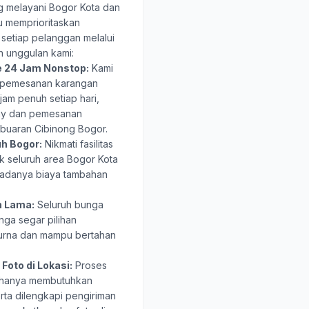
ng melayani Bogor Kota dan
u memprioritaskan
setiap pelanggan melalui
n unggulan kami:
e 24 Jam Nonstop:
Kami
n pemesanan karangan
am penuh setiap hari,
ay dan pemesanan
buaran Cibinong Bogor.
uh Bogor:
Nikmati fasilitas
k seluruh area Bogor Kota
 adanya biaya tambahan
n Lama:
Seluruh bunga
nga segar pilihan
urna dan mampu bertahan
Foto di Lokasi:
Proses
 hanya membutuhkan
erta dilengkapi pengiriman