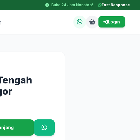
Buka 24 Jam Nonstop!
Fast Response
g
Login
Tengah
gor
anjang