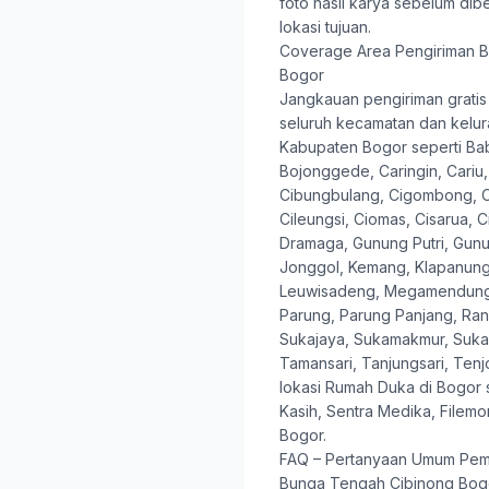
foto hasil karya sebelum dib
lokasi tujuan.
Coverage Area Pengiriman B
Bogor
Jangkauan pengiriman gratis 
seluruh kecamatan dan kelur
Kabupaten Bogor seperti B
Bojonggede, Caringin, Cariu,
Cibungbulang, Cigombong, C
Cileungsi, Ciomas, Cisarua, 
Dramaga, Gunung Putri, Gunu
Jonggol, Kemang, Klapanungg
Leuwisadeng, Megamendung,
Parung, Parung Panjang, Ran
Sukajaya, Sukamakmur, Sukar
Tamansari, Tanjungsari, Tenjo
lokasi Rumah Duka di Bogor 
Kasih, Sentra Medika, File
Bogor.
FAQ – Pertanyaan Umum Pem
Bunga Tengah Cibinong Bog