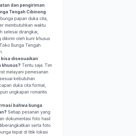
atan dan pengiriman
unga Tengah Cibinong
bunga papan duka cita,
wer membutuhkan waktu
h selesai dirangkai,
dikirim oleh kurir khusus
i Toko Bunga Tengah
n.
bisa disesuaikan
n khusus?
Tentu saja. Tim
rist melayani pemesanan
 sesuai kebutuhan
capan duka cita formal,
upun ungkapan romantis
rmasi bahwa bunga
uan?
Setiap pesanan yang
an dokumentasi foto hasil
iberangkatkan serta foto
ga tepat di titik lokasi