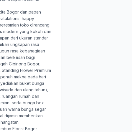
ita Bogor
dan papan
atulations, happy
 peresmian toko dirancang
tis modern yang kokoh dan
papan dari ukuran standar
aikan ungkapan rasa
pun rasa kebahagiaan
dan berkesan bagi
gah Cibinong Bogor.
 Standing Flower Premium
 penuh makna pada hari
nyediakan buket bunga
wisuda dan ulang tahun),
k ruangan rumah dan
smian, serta bunga box
duan warna bunga segar
nal dijamin memberikan
hangatan.
mbun Florist Bogor