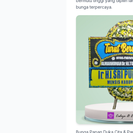
bermutu tinggi yang dipilih 
bunga terpercaya.
Bunga Papan Duka Cita & P