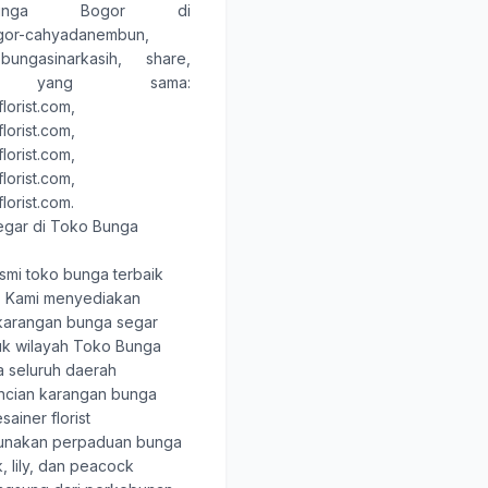
nga Bogor
di
ogor-cahyadanembun,
kobungasinarkasih, share
,
 yang sama:
lorist.com
,
lorist.com
,
lorist.com
,
lorist.com
,
lorist.com
.
egar di Toko Bunga
smi toko bunga terbaik
. Kami menyediakan
karangan bunga segar
tuk wilayah Toko Bunga
a seluruh daerah
rincian karangan bunga
sainer florist
unakan perpaduan bunga
, lily, dan peacock