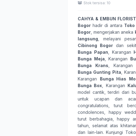
Stok tersisa: 10
CAHYA & EMBUN FLORIST
Bogor
hadir di antara
Toko
Bogor
, mengerjakan aneka
langsung
, melayani pes
Cibinong Bogor
dan seki
Bunga Papan
, Karangan
Bunga Meja
, Karangan
Bu
Bunga Krans
, Karanga
Bunga Gunting Pita
, Kara
Karangan
Bunga Hias Mob
Bunga Box
, Karangan
Kal
model cantik, terdiri dari
b
untuk ucapan dan ac
congratulations
,
turut ber
condolences
,
happy wedd
turut berbahagia
,
happy an
tahun
,
selamat atas khitana
dan lain-lain. Kunjungi
Toko