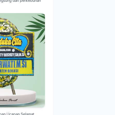
langsung dari perkebunan
apan Ucapan Selamat