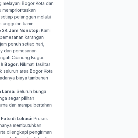
ng melayani Bogor Kota dan
u memprioritaskan
setiap pelanggan melalui
n unggulan kami:
e 24 Jam Nonstop:
Kami
n pemesanan karangan
am penuh setiap hari,
ay dan pemesanan
ngah Cibinong Bogor.
uh Bogor:
Nikmati fasilitas
k seluruh area Bogor Kota
 adanya biaya tambahan
n Lama:
Seluruh bunga
nga segar pilihan
urna dan mampu bertahan
Foto di Lokasi:
Proses
 hanya membutuhkan
erta dilengkapi pengiriman