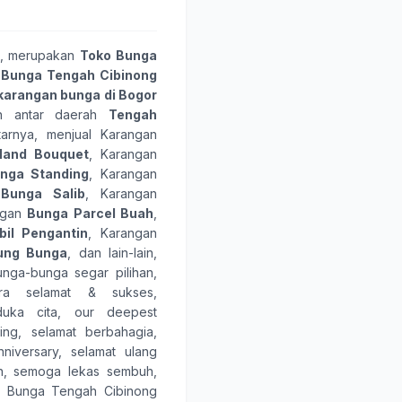
, merupakan
Toko Bunga
 Bunga Tengah Cibinong
karangan bunga
di Bogor
an antar daerah
Tengah
tarnya, menjual Karangan
Hand Bouquet
, Karangan
nga Standing
, Karangan
n
Bunga Salib
, Karangan
ngan
Bunga Parcel Buah
,
il Pengantin
, Karangan
ung Bunga
, dan lain-lain,
unga-bunga
segar pilihan,
ara
selamat & sukses
,
duka cita
,
our deepest
ing
,
selamat berbahagia
,
niversary
,
selamat ulang
n
,
semoga lekas sembuh
,
 Bunga Tengah Cibinong