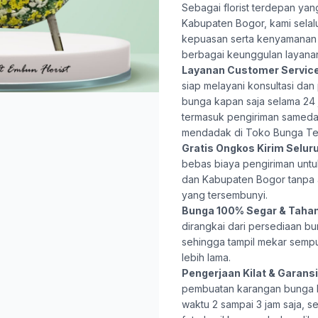
Sebagai florist terdepan ya
Kabupaten Bogor, kami selal
kepuasan serta kenyamanan 
berbagai keunggulan layana
Layanan Customer Servic
siap melayani konsultasi da
bunga kapan saja selama 24 j
termasuk pengiriman samed
mendadak di Toko Bunga Te
Gratis Ongkos Kirim Selur
bebas biaya pengiriman untu
dan Kabupaten Bogor tanpa
yang tersembunyi.
Bunga 100% Segar & Taha
dirangkai dari persediaan bu
sehingga tampil mekar semp
lebih lama.
Pengerjaan Kilat & Garansi 
pembuatan karangan bunga
waktu 2 sampai 3 jam saja, s