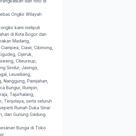
erangkatkan dan foto di
ebas Ongkir Wilayah
ongkir kami meliputi
ahan di Kota Bogor dan
abakan Madang,
 Ciampea, Ciawi, Cibinong,
igudeg, Cijeruk,
Ciseeng, Citeureup,
ng Sindur, Jasinga,
al, Leuwiliang,
 Nanggung, Pamijahan,
ca Bungur, Rumpin,
aja, Tajurhalang,
, Tenjolaya, serta seluruh
seperti Rumah Duka Sinar
mon, dan Gunung Gadung
esanan Bunga di Toko
or