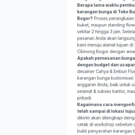
Berapa lama waktu pembu
karangan bunga di Toko B
Bogor?
Proses perangkaian 
buket, maupun standing flo
sekitar 2 hingga 3 jam. Setela
pesanan Anda akan langsung 
kami menuju alamat tujuan d
Cibinong Bogor dengan ama
Apakah pemesanan bunga 
dengan budget dan ucapa
desainer Cahya & Embun Flo
karangan bunga kustomisasi
anggaran Anda, baik untuk u
selamat & sukses kantor, ma
pribadi.
Bagaimana cara mengonfi
telah sampai di lokasi tuj
dikirim akan dilengkapi deng
cetak di workshop sebelum d
bukti penyerahan karangan bun