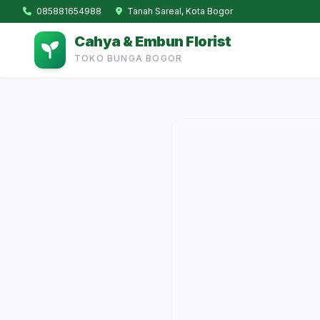
085881654988
Tanah Sareal, Kota Bogor
Cahya & Embun Florist
TOKO BUNGA BOGOR