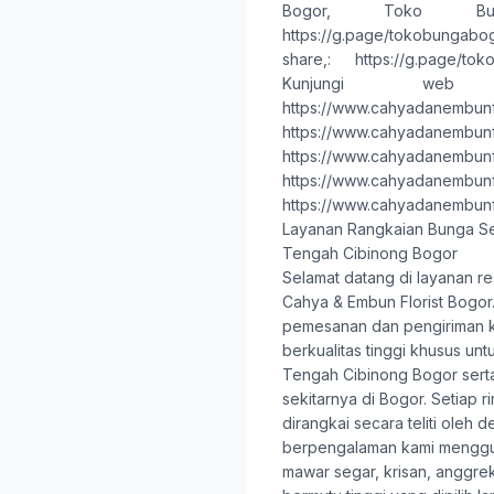
Bogor
,
Toko Bu
https://g.page/tokobungab
share,
:
https://g.page/to
Kunjungi web
https://www.cahyadanembunf
https://www.cahyadanembunf
https://www.cahyadanembunf
https://www.cahyadanembunf
https://www.cahyadanembunf
Layanan Rangkaian Bunga S
Tengah Cibinong Bogor
Selamat datang di layanan re
Cahya & Embun Florist Bogor
pemesanan dan pengiriman 
berkualitas tinggi khusus un
Tengah Cibinong Bogor sert
sekitarnya di Bogor. Setiap 
dirangkai secara teliti oleh de
berpengalaman kami mengg
mawar segar, krisan, anggrek