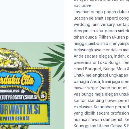
Exclusive
Layanan
bunga papan duka c
ucapan selamat seperti congr
wedding, anniversary, serta
dengan struktur papan sinte
tahan cuaca. Pilihan ukuran 
hingga jumbo siap menyamp
belasungkawa mendalam mau
Anda secara elegan, indah, 
penerima di Toko Bunga Ten
Hand Bouquet, Bunga Meja &
Untuk melengkapi ungkapan
bahagia Anda, kami juga me
mawar segar (hand bouquet 
vas bunga meja elegan untu
kantor, standing flower pere
exclusive. Keindahan perpa
yang dipilih secara profesio
nuansa mewah dan penuh ke
Keunggulan Utama Cahya & E