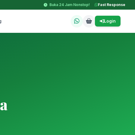
Buka 24 Jam Nonstop!
Fast Response
g
Login
a