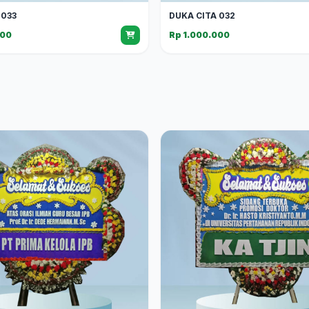
 033
DUKA CITA 032
000
Rp 1.000.000