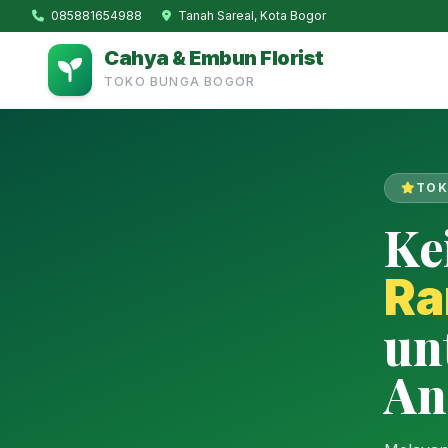
085881654988
Tanah Sareal, Kota Bogor
Cahya & Embun Florist
TOKO BUNGA BOGOR
TOK
Ke
Ra
un
An