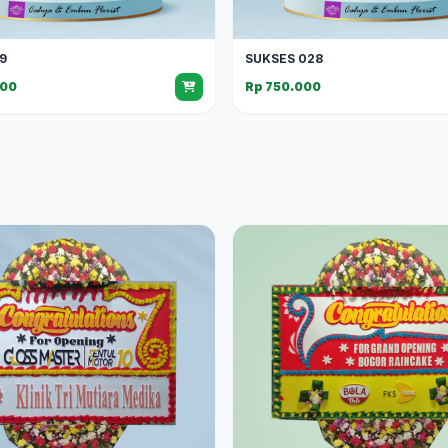
9
SUKSES 028
000
Rp 750.000