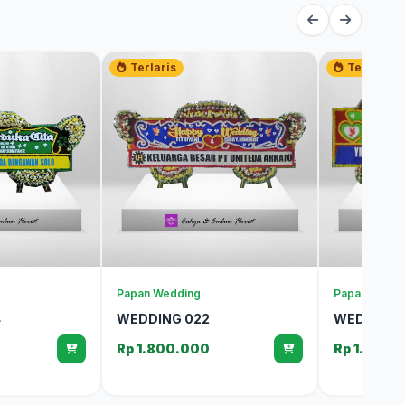
Terlaris
Terlaris
Papan Wedding
Papan Weddi
4
WEDDING 022
WEDDING 
Rp 1.800.000
Rp 1.600.