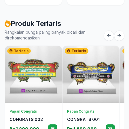
Produk Terlaris
Rangkaian bunga paling banyak dicari dan
direkomendasikan.
Terlaris
Terlaris
Papan Congrats
Papan Congrats
Pa
CONGRATS 002
CONGRATS 001
A
Rp 1.800.000
Rp 1.800.000
R