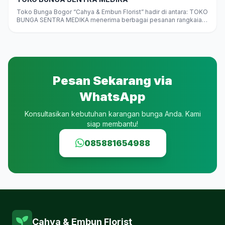
Toko Bunga Bogor “Cahya & Embun Florist” hadir di antara: TOKO
BUNGA SENTRA MEDIKA menerima berbagai pesanan rangkaian
bunga“”juga Bunga…
Pesan Sekarang via
WhatsApp
Konsultasikan kebutuhan karangan bunga Anda. Kami
siap membantu!
085881654988
Cahya & Embun Florist