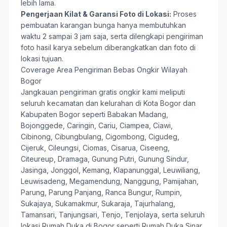
lebih lama.
Pengerjaan Kilat & Garansi Foto di Lokasi:
Proses
pembuatan karangan bunga hanya membutuhkan
waktu 2 sampai 3 jam saja, serta dilengkapi pengiriman
foto hasil karya sebelum diberangkatkan dan foto di
lokasi tujuan.
Coverage Area Pengiriman Bebas Ongkir Wilayah
Bogor
Jangkauan pengiriman gratis ongkir kami meliputi
seluruh kecamatan dan kelurahan di Kota Bogor dan
Kabupaten Bogor seperti Babakan Madang,
Bojonggede, Caringin, Cariu, Ciampea, Ciawi,
Cibinong, Cibungbulang, Cigombong, Cigudeg,
Cijeruk, Cileungsi, Ciomas, Cisarua, Ciseeng,
Citeureup, Dramaga, Gunung Putri, Gunung Sindur,
Jasinga, Jonggol, Kemang, Klapanunggal, Leuwiliang,
Leuwisadeng, Megamendung, Nanggung, Pamijahan,
Parung, Parung Panjang, Ranca Bungur, Rumpin,
Sukajaya, Sukamakmur, Sukaraja, Tajurhalang,
Tamansari, Tanjungsari, Tenjo, Tenjolaya, serta seluruh
lokasi Rumah Duka di Bogor seperti Rumah Duka Sinar