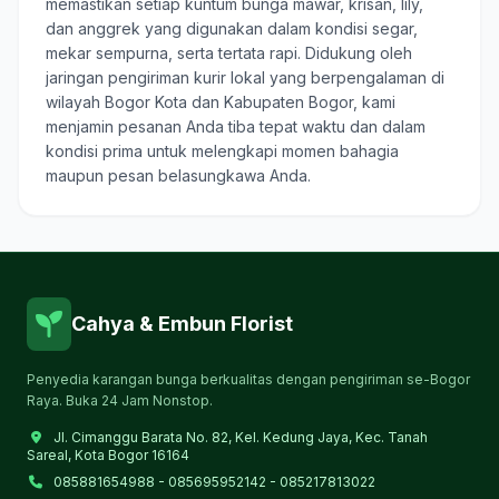
memastikan setiap kuntum bunga mawar, krisan, lily,
dan anggrek yang digunakan dalam kondisi segar,
mekar sempurna, serta tertata rapi. Didukung oleh
jaringan pengiriman kurir lokal yang berpengalaman di
wilayah Bogor Kota dan Kabupaten Bogor, kami
menjamin pesanan Anda tiba tepat waktu dan dalam
kondisi prima untuk melengkapi momen bahagia
maupun pesan belasungkawa Anda.
Cahya & Embun Florist
Penyedia karangan bunga berkualitas dengan pengiriman se-Bogor
Raya. Buka 24 Jam Nonstop.
Jl. Cimanggu Barata No. 82, Kel. Kedung Jaya, Kec. Tanah
Sareal, Kota Bogor 16164
085881654988 - 085695952142 - 085217813022