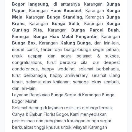
Bogor langsung
, di antaranya Karangan
Bunga
Papan
, Karangan
Hand Bouquet
, Karangan
Bunga
Meja
, Karangan
Bunga Standing
, Karangan
Bunga
Krans
, Karangan
Bunga Salib
, Karangan
Bunga
Gunting Pita
, Karangan
Bunga Parcel Buah
,
Karangan
Bunga Hias Mobil Pengantin
, Karangan
Bunga Box
, Karangan
Kalung Bunga
, dan lain-lain,
model cantik, terdiri dari
bunga-bunga
segar pilihan,
untuk ucapan dan acara
selamat & sukses
,
congratulations
,
turut berduka cita
,
our deepest
condolences
,
happy wedding
,
selamat berbahagia
,
turut berbahagia
,
happy anniversary
,
selamat ulang
tahun
,
selamat atas khitanan
,
semoga lekas sembuh
,
dan lain-lain.
Layanan Rangkaian Bunga Segar di Karangan Bunga
Bogor Murah
Selamat datang di layanan resmi toko bunga terbaik
Cahya & Embun Florist Bogor
. Kami menyediakan
pemesanan dan pengiriman karangan bunga segar
berkualitas tinggi khusus untuk wilayah Karangan