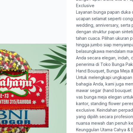
Exclusive
Layanan
bunga papan duka c
ucapan selamat seperti congr
wedding, anniversary, serta
dengan struktur papan sinte
tahan cuaca. Pilihan ukuran 
hingga jumbo siap menyamp
belasungkawa mendalam mau
Anda secara elegan, indah, 
penerima di Toko Bunga Paka
Hand Bouquet, Bunga Meja &
Untuk melengkapi ungkapan
bahagia Anda, kami juga me
mawar segar (hand bouquet 
vas bunga meja elegan untu
kantor, standing flower pere
exclusive. Keindahan perpa
yang dipilih secara profesio
nuansa mewah dan penuh ke
Keunggulan Utama Cahya & E