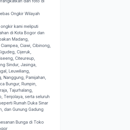
erangkatkan dan foto di
ebas Ongkir Wilayah
ongkir kami meliputi
ahan di Kota Bogor dan
abakan Madang,
 Ciampea, Ciawi, Cibinong,
igudeg, Cijeruk,
Ciseeng, Citeureup,
ng Sindur, Jasinga,
al, Leuwiliang,
 Nanggung, Pamijahan,
ca Bungur, Rumpin,
aja, Tajurhalang,
, Tenjolaya, serta seluruh
seperti Rumah Duka Sinar
mon, dan Gunung Gadung
esanan Bunga di Toko
ogor