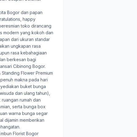
ita Bogor
dan papan
atulations, happy
 peresmian toko dirancang
tis modern yang kokoh dan
papan dari ukuran standar
aikan ungkapan rasa
pun rasa kebahagiaan
dan berkesan bagi
nsari Cibinong Bogor.
 Standing Flower Premium
 penuh makna pada hari
nyediakan buket bunga
wisuda dan ulang tahun),
k ruangan rumah dan
smian, serta bunga box
duan warna bunga segar
nal dijamin memberikan
hangatan.
mbun Florist Bogor