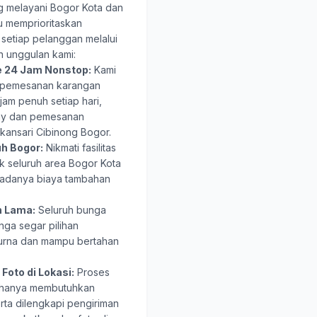
ng melayani Bogor Kota dan
u memprioritaskan
setiap pelanggan melalui
n unggulan kami:
e 24 Jam Nonstop:
Kami
n pemesanan karangan
am penuh setiap hari,
ay dan pemesanan
ansari Cibinong Bogor.
uh Bogor:
Nikmati fasilitas
k seluruh area Bogor Kota
 adanya biaya tambahan
n Lama:
Seluruh bunga
nga segar pilihan
urna dan mampu bertahan
Foto di Lokasi:
Proses
 hanya membutuhkan
erta dilengkapi pengiriman