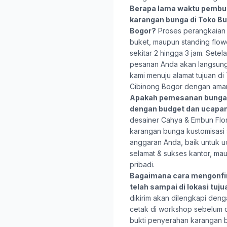
Berapa lama waktu pembu
karangan bunga di Toko B
Bogor?
Proses perangkaian 
buket, maupun standing flo
sekitar 2 hingga 3 jam. Setela
pesanan Anda akan langsung 
kami menuju alamat tujuan d
Cibinong Bogor dengan ama
Apakah pemesanan bunga 
dengan budget dan ucapa
desainer Cahya & Embun Flo
karangan bunga kustomisasi
anggaran Anda, baik untuk u
selamat & sukses kantor, ma
pribadi.
Bagaimana cara mengonfi
telah sampai di lokasi tuj
dikirim akan dilengkapi deng
cetak di workshop sebelum d
bukti penyerahan karangan bun