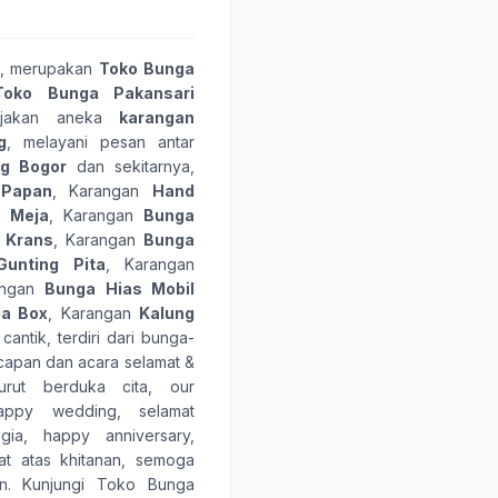
, merupakan
Toko Bunga
Toko Bunga Pakansari
rjakan aneka
karangan
g
, melayani pesan antar
ng Bogor
dan sekitarnya,
 Papan
, Karangan
Hand
 Meja
, Karangan
Bunga
 Krans
, Karangan
Bunga
unting Pita
, Karangan
angan
Bunga Hias Mobil
a Box
, Karangan
Kalung
 cantik, terdiri dari
bunga-
ucapan dan acara
selamat &
turut berduka cita
,
our
appy wedding
,
selamat
gia
,
happy anniversary
,
at atas khitanan
,
semoga
ain. Kunjungi
Toko Bunga