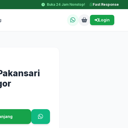
Buka 24 Jam Nonstop!
Fast Response
g
Login
Pakansari
gor
anjang