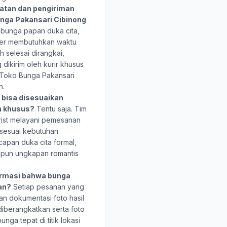
atan dan pengiriman
unga Pakansari Cibinong
bunga papan duka cita,
wer membutuhkan waktu
h selesai dirangkai,
dikirim oleh kurir khusus
i Toko Bunga Pakansari
n.
bisa disesuaikan
n khusus?
Tentu saja. Tim
rist melayani pemesanan
 sesuai kebutuhan
capan duka cita formal,
upun ungkapan romantis
rmasi bahwa bunga
uan?
Setiap pesanan yang
an dokumentasi foto hasil
iberangkatkan serta foto
ga tepat di titik lokasi