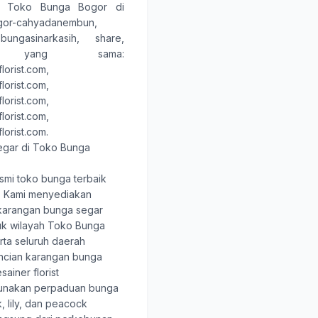
,
Toko Bunga Bogor
di
ogor-cahyadanembun,
kobungasinarkasih, share
,
 yang sama:
lorist.com
,
lorist.com
,
lorist.com
,
lorist.com
,
lorist.com
.
egar di Toko Bunga
smi toko bunga terbaik
. Kami menyediakan
karangan bunga segar
tuk wilayah Toko Bunga
rta seluruh daerah
rincian karangan bunga
sainer florist
unakan perpaduan bunga
, lily, dan peacock