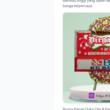
bermutu tinggi yang dipilih 
bunga terpercaya.
Bunga Papan Duka Cita & P