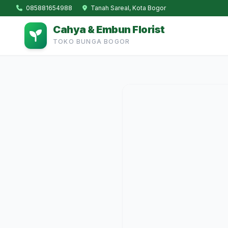
085881654988
Tanah Sareal, Kota Bogor
Cahya & Embun Florist
TOKO BUNGA BOGOR