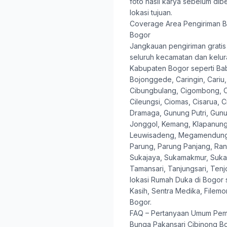
foto hasil karya sebelum dib
lokasi tujuan.
Coverage Area Pengiriman B
Bogor
Jangkauan pengiriman gratis 
seluruh kecamatan dan kelur
Kabupaten Bogor seperti B
Bojonggede, Caringin, Cariu,
Cibungbulang, Cigombong, C
Cileungsi, Ciomas, Cisarua, 
Dramaga, Gunung Putri, Gunu
Jonggol, Kemang, Klapanungg
Leuwisadeng, Megamendung,
Parung, Parung Panjang, Ran
Sukajaya, Sukamakmur, Sukar
Tamansari, Tanjungsari, Tenjo
lokasi Rumah Duka di Bogor 
Kasih, Sentra Medika, File
Bogor.
FAQ – Pertanyaan Umum Pem
Bunga Pakansari Cibinong B