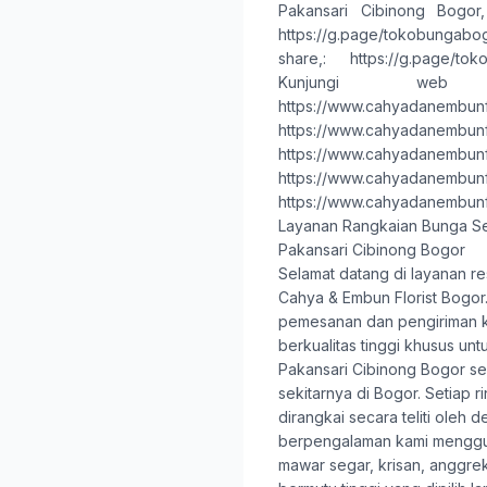
Pakansari Cibinong Bogor
https://g.page/tokobungab
share,
:
https://g.page/to
Kunjungi web
https://www.cahyadanembunf
https://www.cahyadanembunf
https://www.cahyadanembunf
https://www.cahyadanembunf
https://www.cahyadanembunf
Layanan Rangkaian Bunga S
Pakansari Cibinong Bogor
Selamat datang di layanan re
Cahya & Embun Florist Bogor
pemesanan dan pengiriman 
berkualitas tinggi khusus un
Pakansari Cibinong Bogor se
sekitarnya di Bogor. Setiap 
dirangkai secara teliti oleh de
berpengalaman kami mengg
mawar segar, krisan, anggrek