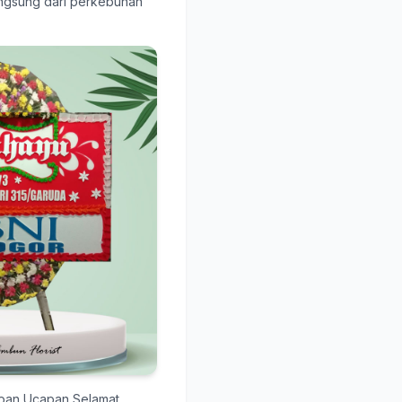
langsung dari perkebunan
apan Ucapan Selamat