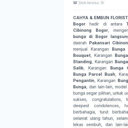
Stok tersisa: 10
CAHYA & EMBUN FLORIST
Bogor
hadir di antara
Cibinong Bogor
, menge
bunga
di Bogor langsun
daerah
Pakansari Cibino
menjual Karangan
Bunga
Bouquet
, Karangan
Bunga
Standing
, Karangan
Bunga
Salib
, Karangan
Bunga G
Bunga Parcel Buah
, Kar
Pengantin
, Karangan
Bung
Bunga
, dan lain-lain, model
bunga
segar pilihan, untuk 
sukses
,
congratulations
,
deepest condolences
,
h
berbahagia
,
turut berbaha
selamat ulang tahun
,
selam
lekas sembuh
, dan lain-l