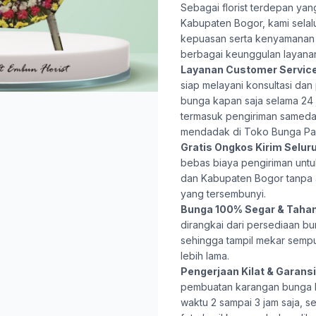
Sebagai florist terdepan ya
Kabupaten Bogor, kami selal
kepuasan serta kenyamanan 
berbagai keunggulan layana
Layanan Customer Servic
siap melayani konsultasi da
bunga kapan saja selama 24 j
termasuk pengiriman samed
mendadak di Toko Bunga Pak
Gratis Ongkos Kirim Selur
bebas biaya pengiriman untu
dan Kabupaten Bogor tanpa
yang tersembunyi.
Bunga 100% Segar & Taha
dirangkai dari persediaan bu
sehingga tampil mekar semp
lebih lama.
Pengerjaan Kilat & Garansi 
pembuatan karangan bunga
waktu 2 sampai 3 jam saja, s