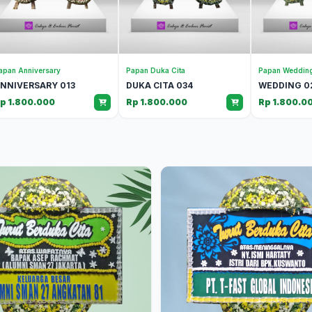
apan Anniversary
Papan Duka Cita
Papan Weddin
NNIVERSARY 013
DUKA CITA 034
WEDDING 0
p 1.800.000
Rp 1.800.000
Rp 1.800.0