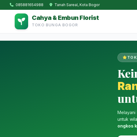
085881654988
Tanah Sareal, Kota Bogor
Cahya & Embun Florist
TOKO BUNGA BOGOR
TOK
Kei
Ra
unt
Melayani 
untuk wi
ongkos k