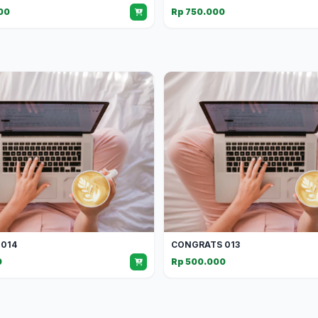
00
Rp 750.000
014
CONGRATS 013
0
Rp 500.000