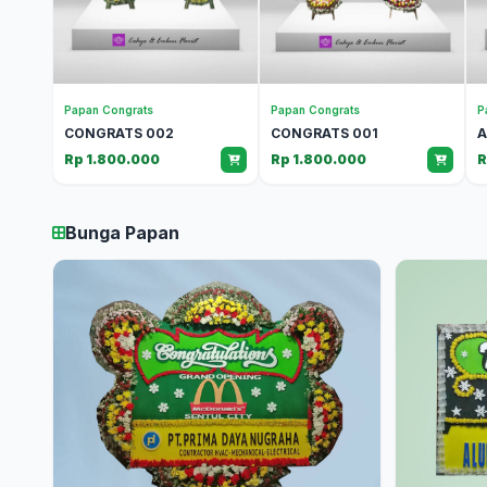
Papan Congrats
Papan Congrats
P
CONGRATS 002
CONGRATS 001
A
Rp 1.800.000
Rp 1.800.000
R
Bunga Papan