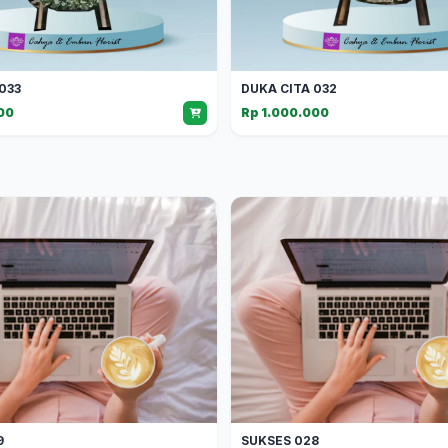
033
DUKA CITA 032
00
Rp 1.000.000
9
SUKSES 028