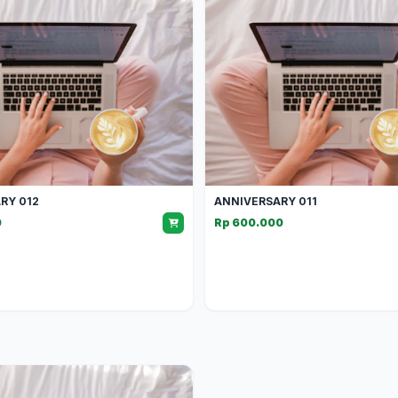
RY 012
ANNIVERSARY 011
0
Rp 600.000