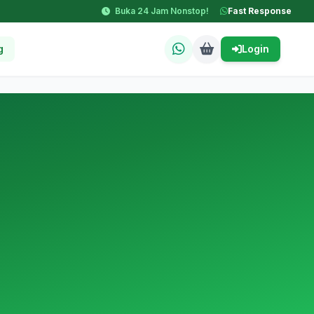
Buka 24 Jam Nonstop!
Fast Response
g
Login