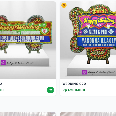
21
WEDDING 020
00
Rp 1.200.000