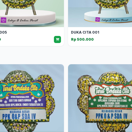
 005
DUKA CITA 001
0
Rp 500.000