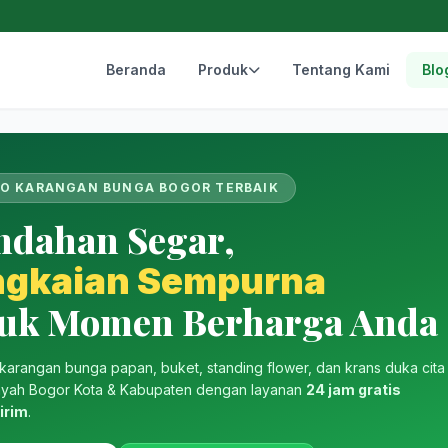
Beranda
Produk
Tentang Kami
Blo
O KARANGAN BUNGA BOGOR TERBAIK
ndahan Segar,
ngkaian Sempurna
uk Momen Berharga Anda
karangan bunga papan, buket, standing flower, dan krans duka cita
layah Bogor Kota & Kabupaten dengan layanan
24 jam gratis
irim
.