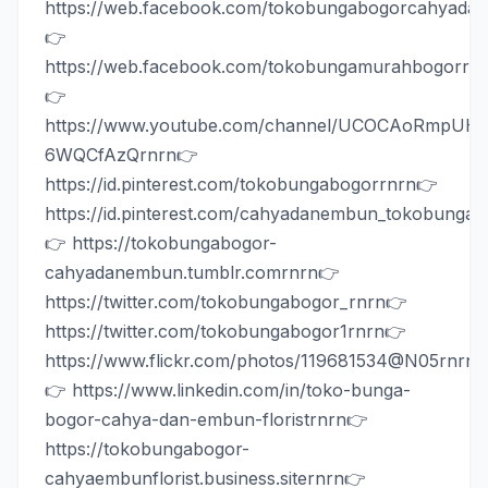
https://web.facebook.com/tokobungabogorcahyada
👉
https://web.facebook.com/tokobungamurahbogor
rn
👉
https://www.youtube.com/channel/UCOCAoRmpUH
6WQCfAzQ
rnrn
👉
https://id.pinterest.com/tokobungabogor
rnrn
👉
https://id.pinterest.com/cahyadanembun_tokobunga
👉 https://tokobungabogor-
cahyadanembun.tumblr.com
rnrn
👉
https://twitter.com/tokobungabogor_
rnrn
👉
https://twitter.com/tokobungabogor1
rnrn
👉
https://www.flickr.com/photos/119681534@N05
rnrn
👉 https://www.linkedin.com/in/toko-bunga-
bogor-cahya-dan-embun-florist
rnrn
👉
https://tokobungabogor-
cahyaembunflorist.business.site
rnrn
👉