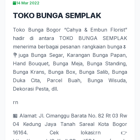
14 Mar 2022
TOKO BUNGA SEMPLAK
Toko Bunga Bogor
“
Cahya & Embun Florist
”
hadir di antara
TOKO BUNGA SEMPLAK
menerima berbagai pesanan
rangkaian bunga
🌷
💐juga
Bunga Segar
,
Karangan Bunga Papan
,
Hand Bouquet
,
Bunga Meja
,
Bunga Standing
,
Bunga Krans
,
Bunga Box
,
Bunga Salib
,
Bunga
Duka Cita
,
Parcel Buah
,
Bunga Wisuda
,
Dekorasi Pesta
, dll.
rn
🏪 Alamat:
Jl. Cimanggu Barata No. 82 Rt 03 Rw
04 Kedung Jaya Tanah Sareal Kota Bogor
16164
. Cek lokasi:rn👉