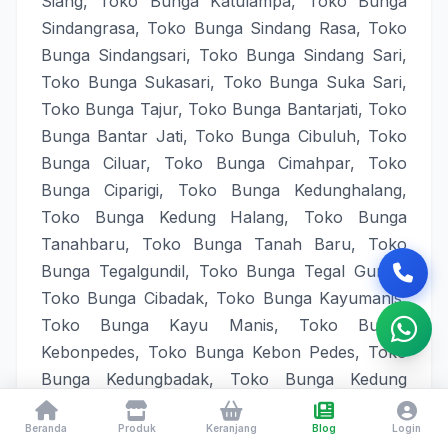
Siang
,
Toko Bunga Katulampa
,
Toko Bunga
Sindangrasa
,
Toko Bunga Sindang Rasa
,
Toko
Bunga Sindangsari
,
Toko Bunga Sindang Sari
,
Toko Bunga Sukasari
,
Toko Bunga Suka Sari
,
Toko Bunga Tajur
,
Toko Bunga Bantarjati
,
Toko
Bunga Bantar Jati
,
Toko Bunga Cibuluh
,
Toko
Bunga Ciluar
,
Toko Bunga Cimahpar
,
Toko
Bunga Ciparigi
,
Toko Bunga Kedunghalang
,
Toko Bunga Kedung Halang
,
Toko Bunga
Tanahbaru
,
Toko Bunga Tanah Baru
,
Toko
Bunga Tegalgundil
,
Toko Bunga Tegal Gundil
,
Toko Bunga Cibadak
,
Toko Bunga Kayumanis
,
Toko Bunga Kayu Manis
,
Toko Bunga
Kebonpedes
,
Toko Bunga Kebon Pedes
,
Toko
Bunga Kedungbadak
,
Toko Bunga Kedung
Badak
,
Toko Bunga Kedungjaya
,
Toko Bunga
Beranda
Produk
Keranjang
Blog
Login
Kedung Jaya
,
Toko Bunga Kedungwaringin
,