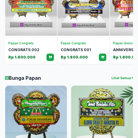
Papan Congrats
Papan Congrats
Papan Annivers
CONGRATS 002
CONGRATS 001
ANNIVERSAR
Rp 1.800.000
Rp 1.800.000
Rp 1.800.00
Bunga Papan
Lihat Semua