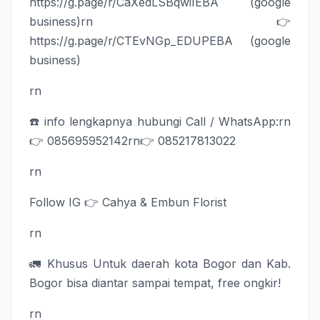
https://g.page/r/CaXedLSBqwiIEBA
(google
business)rn👉
https://g.page/r/CTEvNGp_EDUPEBA
(google
business)
rn
☎️ info lengkapnya hubungi Call / WhatsApp:rn
👉
085695952142
rn👉
085217813022
rn
Follow IG
👉
Cahya & Embun Florist
rn
🚛 Khusus Untuk daerah kota Bogor dan Kab.
Bogor bisa diantar sampai tempat, free ongkir!
rn