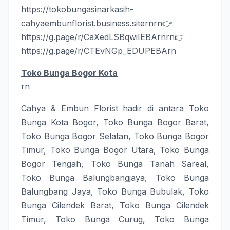
https://tokobungasinarkasih-
cahyaembunflorist.business.site
rnrn
👉
https://g.page/r/CaXedLSBqwiIEBA
rnrn
👉
https://g.page/r/CTEvNGp_EDUPEBA
rn
Toko Bunga Bogor Kota
rn
Cahya & Embun Florist
hadir di antara
Toko
Bunga Kota Bogor
,
Toko Bunga Bogor Barat
,
Toko Bunga Bogor Selatan
,
Toko Bunga Bogor
Timur
,
Toko Bunga Bogor Utara
,
Toko Bunga
Bogor Tengah
,
Toko Bunga Tanah Sareal
,
Toko Bunga Balungbangjaya
,
Toko Bunga
Balungbang Jaya
,
Toko Bunga Bubulak
,
Toko
Bunga Cilendek Barat
,
Toko Bunga Cilendek
Timur
,
Toko Bunga Curug
,
Toko Bunga