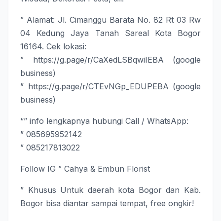
” Alamat:
Jl. Cimanggu Barata No. 82 Rt 03 Rw
04 Kedung Jaya Tanah Sareal Kota Bogor
16164
. Cek lokasi:
”
https://g.page/r/CaXedLSBqwiIEBA
(google
business)
”
https://g.page/r/CTEvNGp_EDUPEBA
(google
business)
“” info lengkapnya hubungi Call / WhatsApp:
”
085695952142
”
085217813022
Follow IG
”
Cahya & Embun Florist
” Khusus Untuk daerah kota Bogor dan Kab.
Bogor bisa diantar sampai tempat, free ongkir!