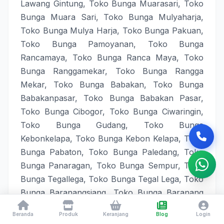
Lawang Gintung
,
Toko Bunga Muarasari
,
Toko
Bunga Muara Sari
,
Toko Bunga Mulyaharja
,
Toko Bunga Mulya Harja
,
Toko Bunga Pakuan
,
Toko Bunga Pamoyanan
,
Toko Bunga
Rancamaya
,
Toko Bunga Ranca Maya
,
Toko
Bunga Ranggamekar
,
Toko Bunga Rangga
Mekar
,
Toko Bunga Babakan
,
Toko Bunga
Babakanpasar
,
Toko Bunga Babakan Pasar
,
Toko Bunga Cibogor
,
Toko Bunga Ciwaringin
,
Toko Bunga Gudang
,
Toko Bunga
Kebonkelapa
,
Toko Bunga Kebon Kelapa
,
Toko
Bunga Pabaton
,
Toko Bunga Paledang
,
Toko
Bunga Panaragan
,
Toko Bunga Sempur
,
Toko
Bunga Tegallega
,
Toko Bunga Tegal Lega
,
Toko
Bunga Baranangsiang
,
Toko Bunga Baranang
Siang
,
Toko Bunga Katulampa
,
Toko Bunga
Beranda
Produk
Keranjang
Blog
Login
Sindangrasa
,
Toko Bunga Sindang Rasa
,
Toko