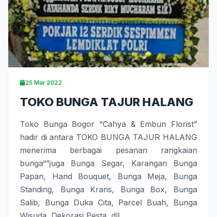
25 Mar 2022
TOKO BUNGA TAJUR HALANG
Toko Bunga Bogor
“
Cahya & Embun Florist
”
hadir di antara
TOKO BUNGA TAJUR HALANG
menerima berbagai pesanan
rangkaian
bunga
“”juga
Bunga Segar
,
Karangan Bunga
Papan
,
Hand Bouquet
,
Bunga Meja
,
Bunga
Standing
,
Bunga Krans
,
Bunga Box
,
Bunga
Salib
,
Bunga Duka Cita
,
Parcel Buah
,
Bunga
Wisuda
,
Dekorasi Pesta
, dll.