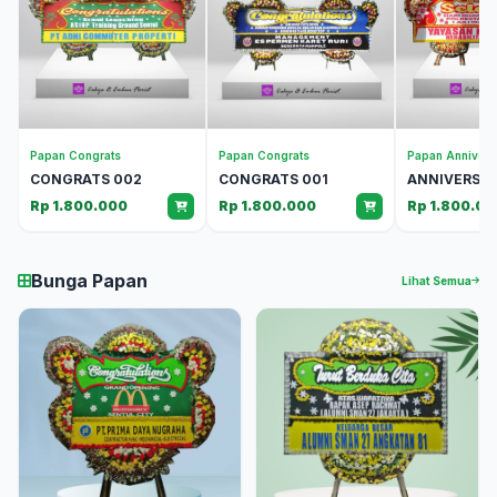
Papan Congrats
Papan Congrats
Papan Annivers
CONGRATS 002
CONGRATS 001
ANNIVERSAR
Rp 1.800.000
Rp 1.800.000
Rp 1.800.00
Bunga Papan
Lihat Semua