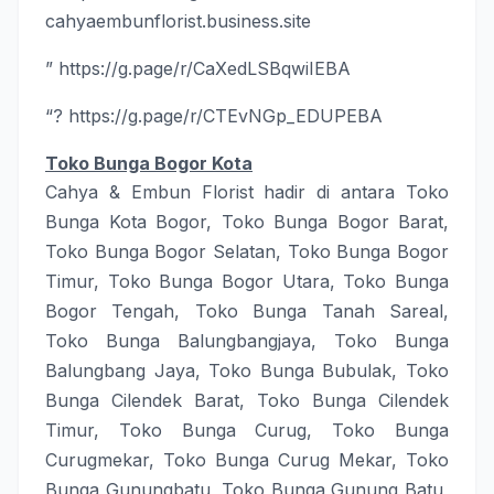
cahyaembunflorist.business.site
” https://g.page/r/CaXedLSBqwiIEBA
“?
https://g.page/r/CTEvNGp_EDUPEBA
Toko Bunga Bogor Kota
Cahya & Embun Florist
hadir di antara
Toko
Bunga Kota Bogor
,
Toko Bunga Bogor Barat
,
Toko Bunga Bogor Selatan
,
Toko Bunga Bogor
Timur
,
Toko Bunga Bogor Utara
,
Toko Bunga
Bogor Tengah
,
Toko Bunga Tanah Sareal
,
Toko Bunga Balungbangjaya
,
Toko Bunga
Balungbang Jaya
,
Toko Bunga Bubulak
,
Toko
Bunga Cilendek Barat
,
Toko Bunga Cilendek
Timur
,
Toko Bunga Curug
,
Toko Bunga
Curugmekar
,
Toko Bunga Curug Mekar
,
Toko
Bunga Gunungbatu
,
Toko Bunga Gunung Batu
,